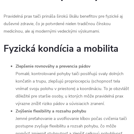
Pravidelná prax taiči prináša širokú škálu benefitov pre fyzické aj
duševné zdravie, čo je potvrdené nielen tradičnou čínskou
medicínou, ale aj modernými vedeckými výskumami.
Fyzická kondícia a mobilita
Zlepšenie rovnováhy a prevencia pádov
Pomalé, kontrolované pohyby taiči posilňujú svaly dolných
končatín a trupu, zlepšujú propriocepciu (schopnosť tela
vnímať svoju polohu v priestore) a koordináciu. To je obzvlášť
dôležité pre staršie osoby, u ktorých môže pravidelná prax
výrazne znížiť riziko pádov a súvisiacich zranení.
Zvýšenie flexibility a rozsahu pohybu
Jemné preťahovanie a uvoľňovanie kĺbov počas cvičenia taiči
postupne zvyšuje flexibilitu a rozsah pohybu, čo môže
pomôcť zmierniť stuhnutosť a zlepšiť celkovú pohyblivosť