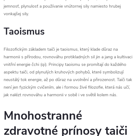
jemnosť, plynulosť a používanie vnútornej sily namiesto hrubej
vonkajšej sily.
Taoismus
Filozofickým základem taiči je taoismus, který klade důraz na
harmonii s přírodou, rovnováhu protikladných sil jin a jang a kultivaci
vnitřní energie čchi (qi). Principy taoismu se promítají do každého
aspektu taiči, od plynulých kruhových pohybů, které symbolizují
neustálý tok energie, až po důraz na uvolnění a přirozenost. Taiči tak
není jen fyzickým cvičením, ale i formou živé filozofie, která nás učí,
jak nalézt rovnováhu a harmonii v sobě i ve světě kolem nás.
Mnohostranné
zdravotné prínosy taiči