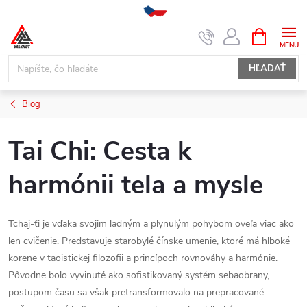
Prejsť
NÁKUPN
KOŠÍK
na
obsah
HĽADAŤ
Blog
Tai Chi: Cesta k
harmónii tela a mysle
Tchaj-ťi je vďaka svojim ladným a plynulým pohybom oveľa viac ako
len cvičenie. Predstavuje starobylé čínske umenie, ktoré má hlboké
korene v taoistickej filozofii a princípoch rovnováhy a harmónie.
Pôvodne bolo vyvinuté ako sofistikovaný systém sebaobrany,
postupom času sa však pretransformovalo na prepracované