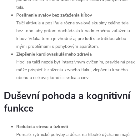
tela.
Posilnenie svalov bez zaťaženia kĺbov
Taiči aktivuje a posilňuje rôzne svalové skupiny celého tela
bez toho, aby pritom dochádzalo k nadmernému zaťaženiu
kĺbov. Vďaka tomu je vhodné aj pre ľudí s artritídou alebo
inými problémami s pohybovým aparátom.
Zlepšenie kardiovaskulárneho zdravia
Hoci sa taiči nezdá byť intenzívnym cvičením, pravidelná prax
môže prispieť k zníženiu krvného tlaku, zlepšeniu krvného
obehu a celkovej kondícii srdca a ciev.
Duševní pohoda a kognitivní
funkce
Redukcia stresu a úzkosti
Pomalé, rytmické pohyby a dôraz na hlboké dýchanie majú