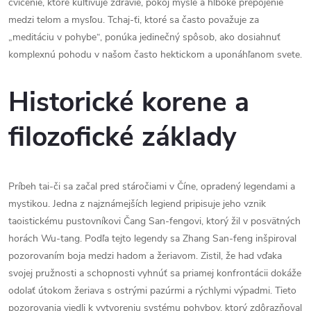
cvičenie, ktoré kultivuje zdravie, pokoj mysle a hlboké prepojenie
medzi telom a mysľou. Tchaj-ťi, ktoré sa často považuje za
„meditáciu v pohybe“, ponúka jedinečný spôsob, ako dosiahnuť
komplexnú pohodu v našom často hektickom a uponáhľanom svete.
Historické korene a
filozofické základy
Príbeh tai-či sa začal pred stáročiami v Číne, opradený legendami a
mystikou. Jedna z najznámejších legiend pripisuje jeho vznik
taoistickému pustovníkovi Čang San-fengovi, ktorý žil v posvätných
horách Wu-tang. Podľa tejto legendy sa Zhang San-feng inšpiroval
pozorovaním boja medzi hadom a žeriavom. Zistil, že had vďaka
svojej pružnosti a schopnosti vyhnúť sa priamej konfrontácii dokáže
odolať útokom žeriava s ostrými pazúrmi a rýchlymi výpadmi. Tieto
pozorovania viedli k vytvoreniu systému pohybov, ktorý zdôrazňoval