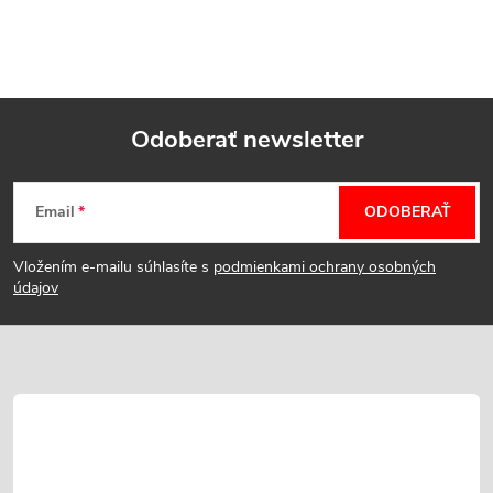
Odoberať newsletter
Z
Email
ODOBERAŤ
á
Vložením e-mailu súhlasíte s
podmienkami ochrany osobných
p
údajov
ä
t
i