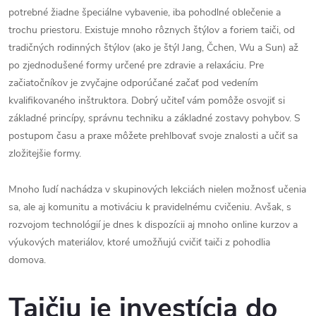
potrebné žiadne špeciálne vybavenie, iba pohodlné oblečenie a
trochu priestoru. Existuje mnoho rôznych štýlov a foriem taiči, od
tradičných rodinných štýlov (ako je štýl Jang, Čchen, Wu a Sun) až
po zjednodušené formy určené pre zdravie a relaxáciu. Pre
začiatočníkov je zvyčajne odporúčané začať pod vedením
kvalifikovaného inštruktora. Dobrý učiteľ vám pomôže osvojiť si
základné princípy, správnu techniku a základné zostavy pohybov. S
postupom času a praxe môžete prehlbovať svoje znalosti a učiť sa
zložitejšie formy.
Mnoho ľudí nachádza v skupinových lekciách nielen možnosť učenia
sa, ale aj komunitu a motiváciu k pravidelnému cvičeniu. Avšak, s
rozvojom technológií je dnes k dispozícii aj mnoho online kurzov a
výukových materiálov, ktoré umožňujú cvičiť taiči z pohodlia
domova.
Taičiu je investícia do