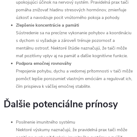
upokojujúci účinok na nervový systém. Pravidelná prax taiči
pomáha znižovať hladinu stresových hormónov, zmierňuje
úzkosť a navodzuje pocit vnútorného pokoja a pohody.
Zlepšenie koncentrácie a pamäti
Sústredenie sa na precízne vykonanie pohybov a koordináciu
s dychom si vyžaduje a zároveň trénuje pozornosť a
mentálnu ostrosť. Niektoré štúdie naznačujú, že taiči môže
mať pozitívny vplyv aj na pamäť a ďalšie kognitívne funkcie.
Podpora emočnej rovnováhy
Prepojenie pohybu, dychu a vedomej prítomnosti v taiči môže
pomôcť lepšie porozumieť vlastným emóciám a regulovať ich,
čím prispieva k väčšej emočnej stabilite.
Ďalšie potenciálne prínosy
Posilnenie imunitného systému
Niektoré výskumy naznačujú, že pravidelná prax taiči môže