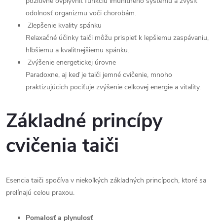
pozitívne ovplyvniť funkciu imunitného systému a zvýšiť
odolnosť organizmu voči chorobám.
Zlepšenie kvality spánku
Relaxačné účinky taiči môžu prispieť k lepšiemu zaspávaniu,
hlbšiemu a kvalitnejšiemu spánku.
Zvýšenie energetickej úrovne
Paradoxne, aj keď je taiči jemné cvičenie, mnoho
praktizujúcich pociťuje zvýšenie celkovej energie a vitality.
Základné princípy
cvičenia taiči
Esencia taiči spočíva v niekoľkých základných princípoch, ktoré sa
prelínajú celou praxou.
Pomalosť a plynulosť