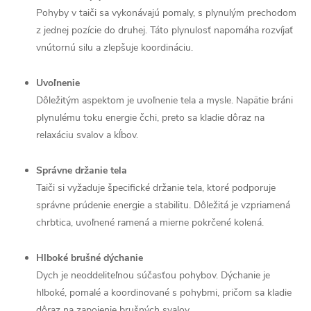
Pohyby v taiči sa vykonávajú pomaly, s plynulým prechodom
z jednej pozície do druhej. Táto plynulosť napomáha rozvíjať
vnútornú silu a zlepšuje koordináciu.
Uvoľnenie
Dôležitým aspektom je uvoľnenie tela a mysle. Napätie bráni
plynulému toku energie čchi, preto sa kladie dôraz na
relaxáciu svalov a kĺbov.
Správne držanie tela
Taiči si vyžaduje špecifické držanie tela, ktoré podporuje
správne prúdenie energie a stabilitu. Dôležitá je vzpriamená
chrbtica, uvoľnené ramená a mierne pokrčené kolená.
Hlboké brušné dýchanie
Dych je neoddeliteľnou súčasťou pohybov. Dýchanie je
hlboké, pomalé a koordinované s pohybmi, pričom sa kladie
dôraz na zapojenie brušných svalov.