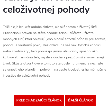
celoživotnej pohody
Taiči nie je len krátkodobá aktivita, ale skôr cesta a životný štýl.
Pravidelnou praxou sa stáva neoddeliteľnou súčasťou života
mnohých ľudí, ktorí objavujú jeho hlboké a trvalé prínosy pre zdravie,
pohodu a vnútorný pokoj. Bez ohľadu na váš vek, fyzickú kondíciu
alebo životný štýl, taiči ponúkajú jemný, ale účinný spôsob, ako
kultivovať harmóniu tela, mysle a ducha a prežiť plnší a vyrovnanejší
život. Skúste otvoriť dvere tomuto starobylému umeniu a nechajte
sa uniesť jeho plynulými pohybmi na ceste k celostnej harmónii.ičii je
investice do celoživotní pohody
PREDCHÁDZAJÚCI ČLÁNOK
ĎALŠÍ ČLÁNOK