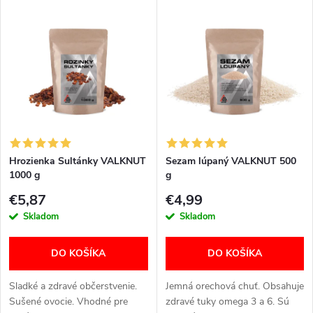
V
Najpredávanejšie
d
ý
Abecedne
e
p
n
i
i
s
e
Hrozienka Sultánky VALKNUT
Sezam lúpaný VALKNUT 500
1000 g
g
p
p
€5,87
€4,99
r
Skladom
Skladom
r
o
DO KOŠÍKA
DO KOŠÍKA
o
d
Sladké a zdravé občerstvenie.
Jemná orechová chuť. Obsahuje
d
Sušené ovocie. Vhodné pre
zdravé tuky omega 3 a 6. Sú