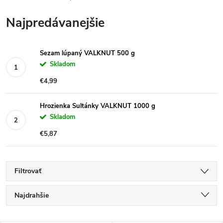
Najpredávanejšie
Sezam lúpaný VALKNUT 500 g
Skladom
€4,99
Hrozienka Sultánky VALKNUT 1000 g
Skladom
€5,87
Filtrovať
R
Najdrahšie
a
Najlacnejšie