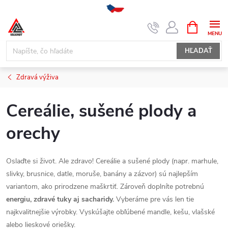
Prejsť
NÁKUPN
KOŠÍK
na
obsah
HĽADAŤ
Zdravá výživa
Cereálie, sušené plody a
orechy
Oslaďte si život. Ale zdravo! Cereálie a sušené plody (napr. marhule,
slivky, brusnice, datle, moruše, banány a zázvor) sú najlepším
variantom, ako prirodzene maškrtiť. Zároveň doplníte potrebnú
energiu, zdravé tuky aj sacharidy.
Vyberáme pre vás len tie
najkvalitnejšie výrobky. Vyskúšajte obľúbené mandle, kešu, vlašské
alebo lieskové oriešky.