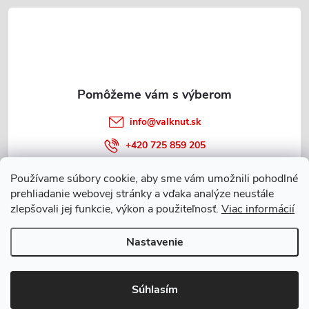
p
t
r
i
v
e
k
y
info
@
valknut.sk
v
+420 725 859 205
ý
Používame súbory cookie, aby sme vám umožnili pohodlné
p
prehliadanie webovej stránky a vďaka analýze neustále
Informácie o nákupe
zlepšovali jej funkcie, výkon a použiteľnosť.
Viac informácií
i
s
Nastavenie
Copyright 2026
Valknut.sk
. Všetky práva vyhradené.
Upraviť nastavenie
u
cookies
Súhlasím
Vytvoril Shoptet