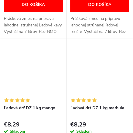
DO KOŠÍKA
DO KOŠÍKA
Prášková zmes na prípravu
Prášková zmes na prípravu
lahodnej strúhanej Ľadové kávy.
lahodnej strúhanej ľadovej
Vystačí na 7 litrov. Bez GMO.
triešte. Vystačí na 7 litrov. Bez
Bez chemických farbív a
GMO. Bez chemických farbív a
sladidiel.
sladidiel.
Ľadová drť DZ 1 kg mango
Ľadová drť DZ 1 kg marhuľa
€8,29
€8,29
Skladom
Skladom