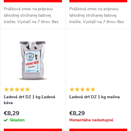
o
d
Prášková zmes na prípravu
Prášková zmes na prípravu
d
lahodnej strúhanej ľadovej
lahodnej strúhanej ľadovej
triešte. Vystačí na 7 litrov. Bez
triešte. Vystačí na 7 litrov. Bez
u
GMO. Bez chemických farbív a
GMO. Bez chemických farbív a
u
sladidiel.
sladidiel.
k
k
t
t
o
o
v
v
Ľadová drť DZ 1 kg Ľadová
Ľadová drť DZ 1 kg malina
káva
€8,29
€8,29
Skladom
Momentálne nedostupné