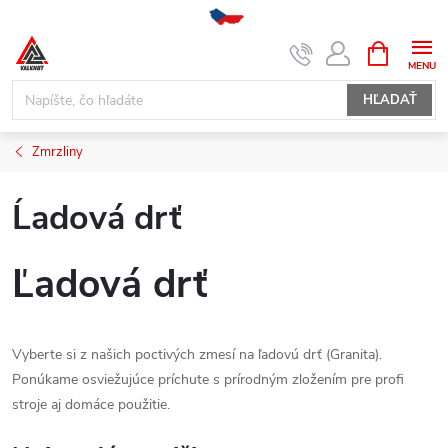
Prejsť
NÁKUPN
KOŠÍK
na
obsah
HĽADAŤ
Zmrzliny
Ĺadová drť
Ľadová drť
Vyberte si z našich poctivých zmesí na ľadovú drť (Granita).
Ponúkame osviežujúce príchute s prírodným zložením pre profi
stroje aj domáce použitie.