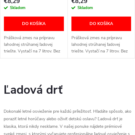
€8,29
€8,29
Skladom
Skladom
DO KOŠÍKA
DO KOŠÍKA
Prášková zmes na prípravu
Prášková zmes na prípravu
lahodnej strúhanej ľadovej
lahodnej strúhanej ľadovej
triešte. Vystačí na 7 litrov. Bez
triešte. Vystačí na 7 litrov. Bez
GMO. Bez chemických farbív a
GMO. Bez chemických farbív a
sladidiel.
sladidiel.
O
v
Ľadová drť
l
á
Dokonalé letné osvieženie pre každú príležitosť. Hľadáte spôsob, ako
poraziť letné horúčavy alebo oživiť detskú oslavu? Ľadová drť je
d
klasika, ktorá nikdy nesklame. V našej ponuke nájdete prémiové
sypké zmesi, s ktorými vyčarujete profesionálne ľadové osvieženie s