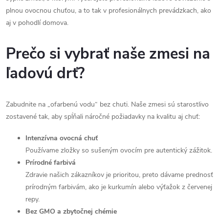
a
plnou ovocnou chuťou, a to tak v profesionálnych prevádzkach, ako
c
aj v pohodlí domova.
i
Prečo si vybrať naše zmesi na
e
ľadovú drť?
p
r
Zabudnite na „ofarbenú vodu“ bez chuti. Naše zmesi sú starostlivo
v
zostavené tak, aby spĺňali náročné požiadavky na kvalitu aj chuť:
k
Intenzívna ovocná chuť
Používame zložky so sušeným ovocím pre autentický zážitok.
y
Prírodné farbivá
v
Zdravie našich zákazníkov je prioritou, preto dávame prednosť
prírodným farbivám, ako je kurkumín alebo výťažok z červenej
ý
repy.
Bez GMO a zbytočnej chémie
p