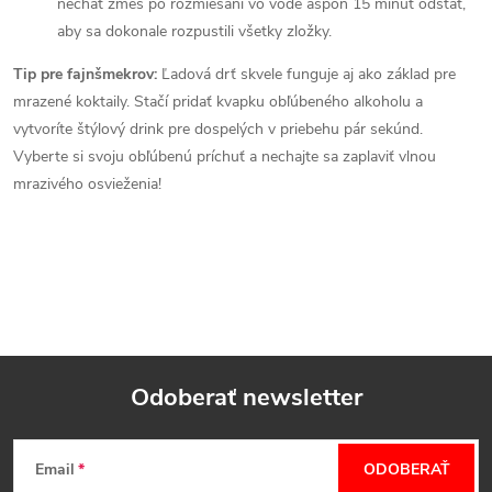
nechať zmes po rozmiešaní vo vode aspoň 15 minút odstáť,
aby sa dokonale rozpustili všetky zložky.
Tip pre fajnšmekrov:
Ľadová drť skvele funguje aj ako základ pre
mrazené koktaily. Stačí pridať kvapku obľúbeného alkoholu a
vytvoríte štýlový drink pre dospelých v priebehu pár sekúnd.
Vyberte si svoju obľúbenú príchuť a nechajte sa zaplaviť vlnou
mrazivého osvieženia!
Odoberať newsletter
Z
Email
ODOBERAŤ