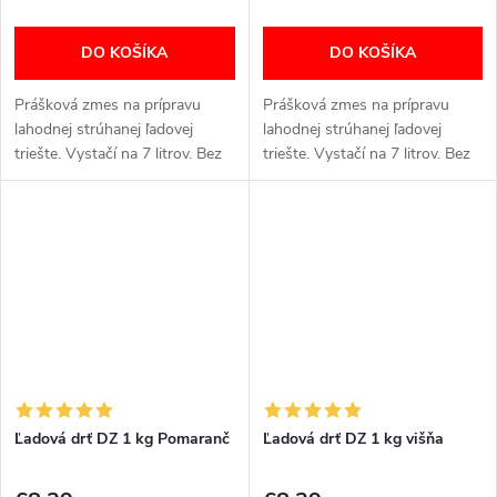
DO KOŠÍKA
DO KOŠÍKA
Prášková zmes na prípravu
Prášková zmes na prípravu
lahodnej strúhanej ľadovej
lahodnej strúhanej ľadovej
triešte. Vystačí na 7 litrov. Bez
triešte. Vystačí na 7 litrov. Bez
GMO. Bez chemických farbív a
GMO. Bez chemických farbív a
sladidiel.
sladidiel.
Ľadová drť DZ 1 kg Pomaranč
Ľadová drť DZ 1 kg višňa