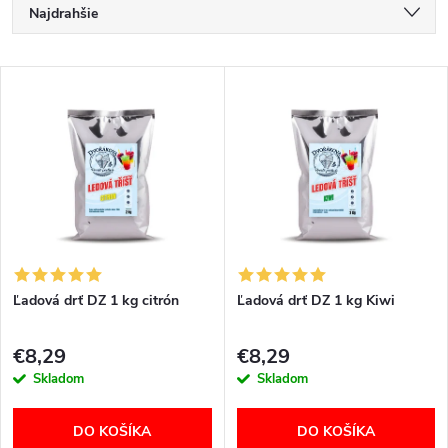
R
Najdrahšie
a
Najlacnejšie
V
Najpredávanejšie
d
ý
Abecedne
e
p
n
i
i
s
e
Ľadová drť DZ 1 kg citrón
Ľadová drť DZ 1 kg Kiwi
p
p
€8,29
€8,29
r
Skladom
Skladom
r
o
DO KOŠÍKA
DO KOŠÍKA