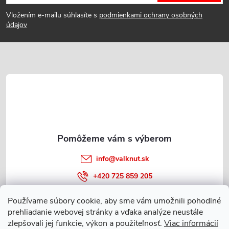
á
Vložením e-mailu súhlasíte s
podmienkami ochrany osobných
p
údajov
ä
t
i
e
info
@
valknut.sk
+420 725 859 205
Používame súbory cookie, aby sme vám umožnili pohodlné
prehliadanie webovej stránky a vďaka analýze neustále
Informácie o nákupe
zlepšovali jej funkcie, výkon a použiteľnosť.
Viac informácií