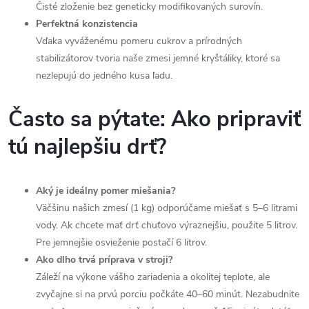
Čisté zloženie bez geneticky modifikovaných surovín.
i
Perfektná konzistencia
Vďaka vyváženému pomeru cukrov a prírodných
s
stabilizátorov tvoria naše zmesi jemné kryštáliky, ktoré sa
u
nezlepujú do jedného kusa ľadu.
Často sa pýtate: Ako pripraviť
tú najlepšiu drť?
Aký je ideálny pomer miešania?
Väčšinu našich zmesí (1 kg) odporúčame miešať s 5–6 litrami
vody. Ak chcete mať drť chuťovo výraznejšiu, použite 5 litrov.
Pre jemnejšie osvieženie postačí 6 litrov.
Ako dlho trvá príprava v stroji?
Záleží na výkone vášho zariadenia a okolitej teplote, ale
zvyčajne si na prvú porciu počkáte 40–60 minút. Nezabudnite