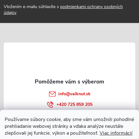
á
Vložením e-mailu súhlasíte s
podmienkami ochrany osobných
p
údajov
ä
t
i
e
info
@
valknut.sk
+420 725 859 205
Používame súbory cookie, aby sme vám umožnili pohodlné
prehliadanie webovej stránky a vďaka analýze neustále
Informácie o nákupe
zlepšovali jej funkcie, výkon a použiteľnosť.
Viac informácií