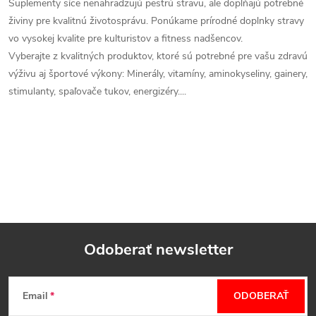
Suplementy síce nenahradzujú pestrú stravu, ale dopĺňajú potrebné
živiny pre kvalitnú životosprávu. Ponúkame prírodné doplnky stravy
vo vysokej kvalite pre kulturistov a fitness nadšencov.
Vyberajte z kvalitných produktov, ktoré sú potrebné pre vašu zdravú
výživu aj športové výkony: Minerály, vitamíny, aminokyseliny, gainery,
stimulanty, spaľovače tukov, energizéry....
Odoberať newsletter
Z
Email
ODOBERAŤ