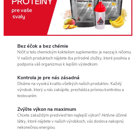
é
t
e
l
Bez éčok a bez chémie
Ničiť si telo chemickým kokteilom suplementov je naozaj k ničomu.
o
V našich produktoch nájdete iba prírodné zložky, ktoré posilnia a
podporia váš organizmus k lepším výsledkom.
Kontrola je pre nás zásadná
Dbáme na vysokú kvalitu všetkých našich produktov. Každý
výrobok, ktorý u nás zakúpite, prechádza prísnou kontrolou a
testovaním.
Zvýšte výkon na maximum
Chcete zakaždým predviesť ten najlepší výkon? Aktívne účinné
látky, ktoré nájdete v našich výrobkoch, vás doslova nakopnú
nekonečnou energiou.