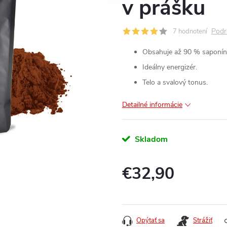
v prášku
Podr
7 hodnotení
Obsahuje až 90 % saponín
Ideálny energizér.
Telo a svalový tonus.
Detailné informácie
Skladom
€32,90
Jednotková
cena:
Opýtať sa
Strážiť