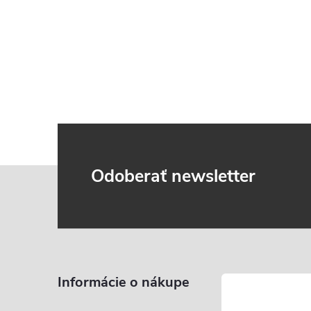
Z
Odoberať newsletter
á
p
ä
Informácie o nákupe