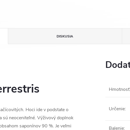
DISKUSIA
Dodat
rrestris
Hmotnosť
Určenie
:
kačícovitých. Hoci ide v podstate o
 a sú neoceniteľné. Výživový doplnok
ím obsahom saponínov 90 %. Je veľmi
Balenie
: