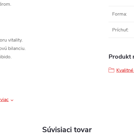
zérom.
Forma
:
Príchuť
:
u vitality.
ovú bilanciu.
Produkt n
ibido.
Kvalitné
viac
Súvisiaci tovar