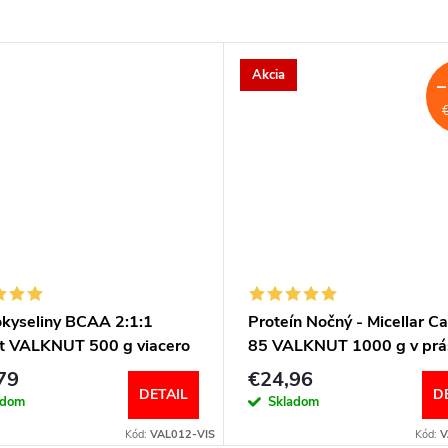
Akcia
–
kyseliny BCAA 2:1:1
Proteín Nočný - Micellar C
nt VALKNUT 500 g viacero
85 VALKNUT 1000 g v prá
tí
rôzne príchuti
79
€24,96
DETAIL
D
adom
Skladom
Kód:
VAL012-VIS
Kód:
V