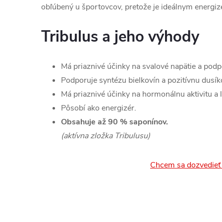
obľúbený u športovcov, pretože je ideálnym energi
Tribulus a jeho výhody
Má priaznivé účinky na svalové napätie a podpor
Podporuje syntézu bielkovín a pozitívnu dusík
Má priaznivé účinky na hormonálnu aktivitu a l
Pôsobí ako energizér.
Obsahuje až 90 % saponínov.
(aktívna zložka Tribulusu)
Chcem sa dozvedieť 