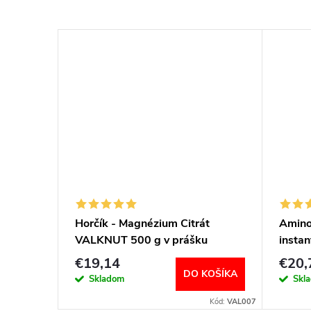
Horčík - Magnézium Citrát
Amino
VALKNUT 500 g v prášku
insta
príchu
€19,14
€20,
DO KOŠÍKA
Skladom
Skl
Kód:
VAL007