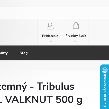
NÁKUPNÝ
KOŠÍK
Prázdny košík
Prihlásenie
akty
Blog
zemný - Tribulus
s L VALKNUT 500 g