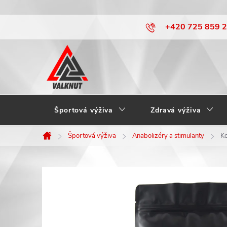
Prejsť
+420 725 859 
na
obsah
Športová výživa
Zdravá výživa
Športová výživa
Anabolizéry a stimulanty
Ko
Domov