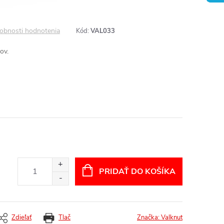
obnosti hodnotenia
Kód:
VAL033
ov.
PRIDAŤ DO KOŠÍKA
Zdieľať
Tlač
Značka:
Valknut