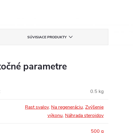
SÚVISIACE PRODUKTY
očné parametre
:
0.5 kg
Rast svalov
,
Na regeneráciu
,
Zvýšenie
výkonu
,
Náhrada steroidov
500 g