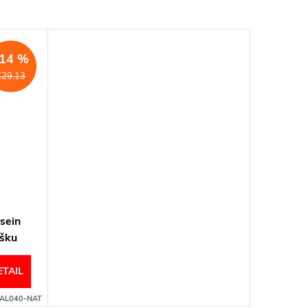
14 %
€29,13
asein
šku
ETAIL
AL040-NAT