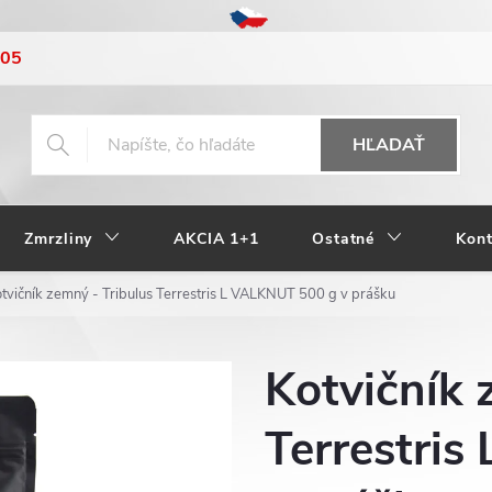
205
HĽADAŤ
Zmrzliny
AKCIA 1+1
Ostatné
Kont
tvičník zemný - Tribulus Terrestris L VALKNUT 500 g v prášku
Kotvičník 
Terrestri