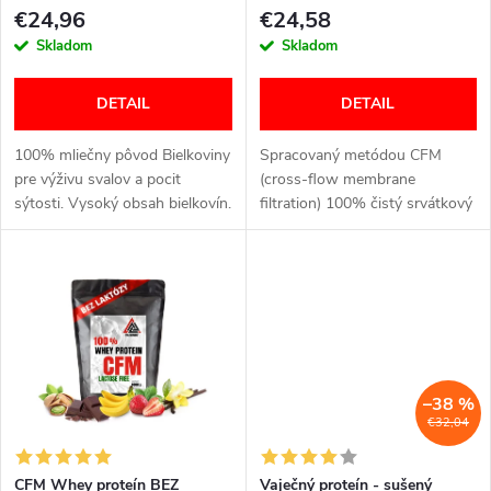
p
prášku rôzne príchuti
VALKNUT 1000 g
p
€24,96
€24,58
r
Skladom
Skladom
r
o
DETAIL
DETAIL
o
d
100% mliečny pôvod Bielkoviny
Spracovaný metódou CFM
d
pre výživu svalov a pocit
(cross-flow membrane
sýtosti. Vysoký obsah bielkovín.
filtration) 100% čistý srvátkový
u
Bohatý na kvalitné
proteín. Určené na rast kvalitnej
u
aminokyseliny. Pomalé a
svalovej hmoty a jej udržanie.
k
postupné vstrebávanie.
Obsahuje vysoký podiel...
k
Podporuje...
t
t
o
o
–38 %
v
€32,04
v
CFM Whey proteín BEZ
Vaječný proteín - sušený