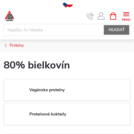
Prejsť
NÁKUPN
KOŠÍK
na
obsah
HĽADAŤ
Proteíny
80% bielkovín
Vegánske proteíny
Proteínové kokteily