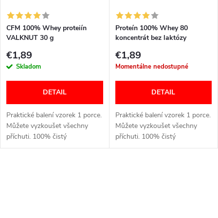
CFM 100% Whey proteiín
Proteín 100% Whey 80
VALKNUT 30 g
koncentrát bez laktózy
VALKNUT 30 g
€1,89
€1,89
Skladom
Momentálne nedostupné
DETAIL
DETAIL
Praktické balení vzorek 1 porce.
Praktické balení vzorek 1 porce.
Můžete vyzkoušet všechny
Můžete vyzkoušet všechny
příchuti. 100% čistý
příchuti. 100% čistý
syrovátkový protein.
syrovátkový instantní protein
Spracovaný metódou CMF
bez obsahu laktózy.
(prietoková membránová
Neobsahuje GMO. Bílkoviny
O
filtrácia). Určen pro...
podporují růst...
v
l