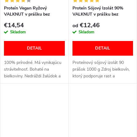
Proteín Vegan Ryžový
Proteín Sójový Izolát 90%
VALKNUT v prášku bez
VALKNUT v prášku bez
príchuti
príchuti
€14,54
€12,46
od
Skladom
Skladom
DETAIL
DETAIL
100% prírodné. Má vynikajúcu
Proteínový sójový izolát 90
stráviteľnosť. Bohaté na
prášok 1000 g Zdroj bielkovín,
bielkoviny. Nedráždi žalúdok a
ktorý podporuje rast a
je ľahko stráviteľný. Bez GMO.
regeneráciu svalov. 100 %
Pre vegánov a vegetariánov
rastlinný. Nedráždi žalúdok a je
Variant MAXI BALENIE ...
ľahko stráviteľný. Bez GMO....