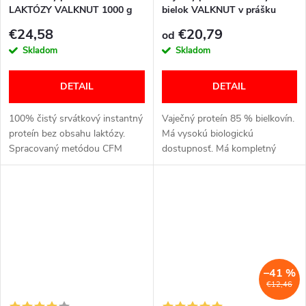
LAKTÓZY VALKNUT 1000 g
bielok VALKNUT v prášku
rôznej príchuti
€24,58
€20,79
od
Skladom
Skladom
DETAIL
DETAIL
100% čistý srvátkový instantný
Vaječný proteín 85 % bielkovín.
proteín bez obsahu laktózy.
Má vysokú biologickú
Spracovaný metódou CFM
dostupnosť. Má kompletný
(cross-flow membrane
aminokyselinový profil, BCAA a
filtration). Kvalitnejší, lepšie
glutamín. Neobsahuje tuk ani
využiteľný a vstrebateľný pre
cholesterol. Neobsahuje lepok,...
naše...
–41 %
€12,46