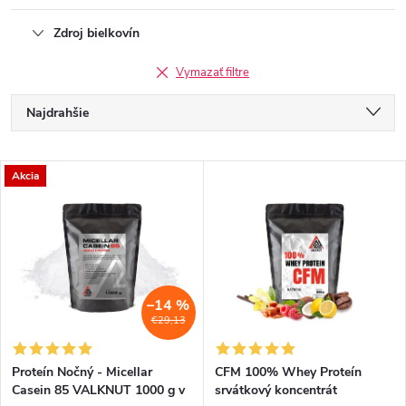
Zdroj bielkovín
Vymazať filtre
R
Najdrahšie
a
Najlacnejšie
V
Akcia
Najpredávanejšie
d
ý
Abecedne
e
p
n
i
–14 %
€29,13
i
s
e
Proteín Nočný - Micellar
CFM 100% Whey Proteín
Casein 85 VALKNUT 1000 g v
srvátkový koncentrát