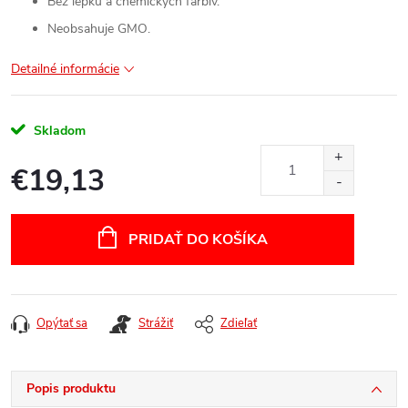
Bez lepku a chemických farbív.
Neobsahuje GMO.
Detailné informácie
Skladom
€19,13
Jednotková
cena:
PRIDAŤ DO KOŠÍKA
Opýtať sa
Strážiť
Zdieľať
Popis produktu