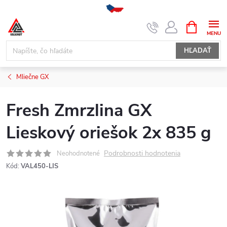
Prejsť
NÁKUPN
KOŠÍK
na
obsah
HĽADAŤ
Mliečne GX
Fresh Zmrzlina GX
Lieskový oriešok 2x 835 g
Podrobnosti hodnotenia
Neohodnotené
Kód:
VAL450-LIS