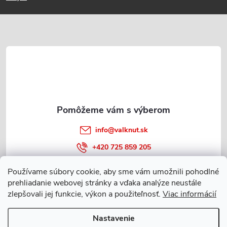
p
ä
t
i
e
info
@
valknut.sk
+420 725 859 205
Používame súbory cookie, aby sme vám umožnili pohodlné
prehliadanie webovej stránky a vďaka analýze neustále
Informácie o nákupe
zlepšovali jej funkcie, výkon a použiteľnosť.
Viac informácií
Nastavenie