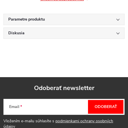
Parametre produktu
Diskusia
Odoberať newsletter
Z
Email
ODOBERAŤ
á
Vložením e-mailu súhlasíte s
podmienkami ochrany osobných
údajov