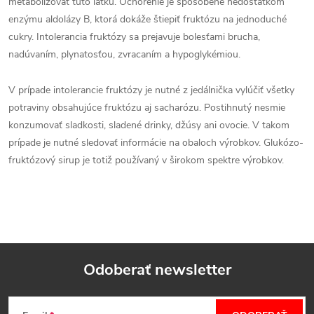
metabolizovať túto látku. Ochorenie je spôsobené nedostatkom
enzýmu aldolázy B, ktorá dokáže štiepiť fruktózu na jednoduché
cukry. Intolerancia fruktózy sa prejavuje bolesťami brucha,
nadúvaním, plynatosťou, zvracaním a hypoglykémiou.
V prípade intolerancie fruktózy je nutné z jedálnička vylúčiť všetky
potraviny obsahujúce fruktózu aj sacharózu. Postihnutý nesmie
konzumovať sladkosti, sladené drinky, džúsy ani ovocie. V takom
prípade je nutné sledovať informácie na obaloch výrobkov. Glukózo-
fruktózový sirup je totiž používaný v širokom spektre výrobkov.
Odoberať newsletter
Z