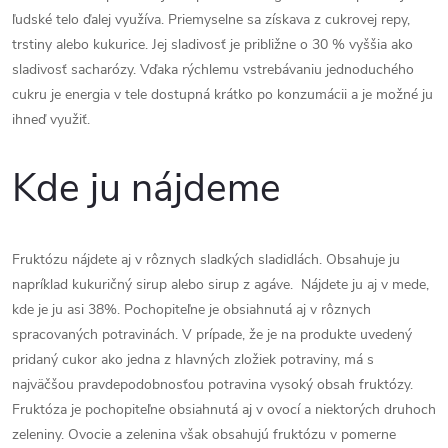
ľudské telo ďalej využíva. Priemyselne sa získava z cukrovej repy,
trstiny alebo kukurice. Jej sladivosť je približne o 30 % vyššia ako
sladivosť sacharózy. Vďaka rýchlemu vstrebávaniu jednoduchého
cukru je energia v tele dostupná krátko po konzumácii a je možné ju
ihneď využiť.
Kde ju nájdeme
Fruktózu nájdete aj v rôznych sladkých sladidlách. Obsahuje ju
napríklad kukuričný sirup alebo sirup z agáve. Nájdete ju aj v mede,
kde je ju asi 38%. Pochopiteľne je obsiahnutá aj v rôznych
spracovaných potravinách. V prípade, že je na produkte uvedený
pridaný cukor ako jedna z hlavných zložiek potraviny, má s
najväčšou pravdepodobnosťou potravina vysoký obsah fruktózy.
Fruktóza je pochopiteľne obsiahnutá aj v ovocí a niektorých druhoch
zeleniny. Ovocie a zelenina však obsahujú fruktózu v pomerne