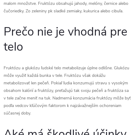
malom množstve. Fruktózu obsahujú jahody, melóny, černice alebo
čučoriedky. Zo zeleniny pk sladké zemiaky, kukurica alebo cibuľa.
Prečo nie je vhodná pre
telo
Fruktózu a glukózu ľudské telo metabolizuje úplne odlišne. Glukózu
môže využiť každá bunka v tele. Fruktózu však dokážu
metabolizovať len pečeň. Pokiaľ ľudia konzumujú stravu s vysokým
obsahom kalórií a fruktózy, preťažujú tak svoju pečeň a fruktóza sa
v tele začne meniť na tuk. Nadmerná konzumácia fruktózy môže byť
podľa vedcov kľúčovým faktorom k najzávažnejším ochoreniam
súčasnej doby.
Aké má škodlivé účinky