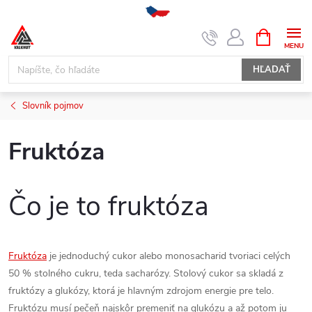
Prejsť
NÁKUPN
KOŠÍK
na
obsah
HĽADAŤ
Slovník pojmov
Fruktóza
Čo je to fruktóza
Fruktóza
je jednoduchý cukor alebo monosacharid tvoriaci celých
50 % stolného cukru, teda sacharózy. Stolový cukor sa skladá z
fruktózy a glukózy, ktorá je hlavným zdrojom energie pre telo.
Fruktózu musí pečeň najskôr premeniť na glukózu a až potom ju