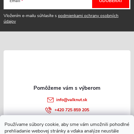
Email
ODOBERAŤ
á
Vložením e-mailu súhlasíte s
podmienkami ochrany osobných
p
údajov
ä
t
i
e
info
@
valknut.sk
+420 725 859 205
Používame súbory cookie, aby sme vám umožnili pohodlné
prehliadanie webovej stránky a vďaka analýze neustále