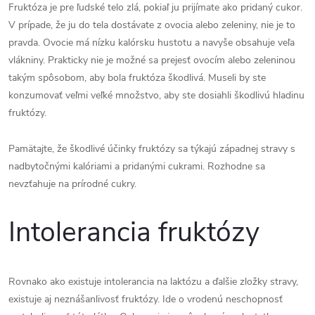
Fruktóza je pre ľudské telo zlá, pokiaľ ju prijímate ako pridaný cukor.
V prípade, že ju do tela dostávate z ovocia alebo zeleniny, nie je to
pravda. Ovocie má nízku kalórsku hustotu a navyše obsahuje veľa
vlákniny. Prakticky nie je možné sa prejesť ovocím alebo zeleninou
takým spôsobom, aby bola fruktóza škodlivá. Museli by ste
konzumovať veľmi veľké množstvo, aby ste dosiahli škodlivú hladinu
fruktózy.
Pamätajte, že škodlivé účinky fruktózy sa týkajú západnej stravy s
nadbytočnými kalóriami a pridanými cukrami. Rozhodne sa
nevzťahuje na prírodné cukry.
Intolerancia fruktózy
Rovnako ako existuje intolerancia na laktózu a ďalšie zložky stravy,
existuje aj neznášanlivosť fruktózy. Ide o vrodenú neschopnosť