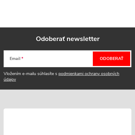
Odoberať newsletter
Z
Email
ODOBERAŤ
á
Vložením e-mailu súhlasíte s
podmienkami ochrany osobných
p
údajov
ä
t
i