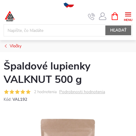
Prejsť
NÁKUPN
KOŠÍK
na
obsah
HĽADAŤ
Vločky
Špaldové lupienky
VALKNUT 500 g
Podrobnosti hodnotenia
2 hodnotenia
Kód:
VAL192