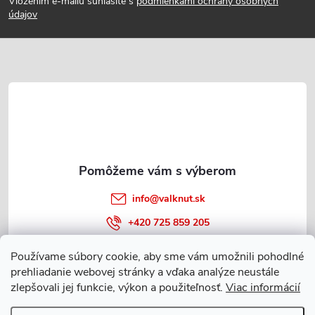
Vložením e-mailu súhlasíte s
podmienkami ochrany osobných
p
údajov
ä
t
i
e
info
@
valknut.sk
+420 725 859 205
Používame súbory cookie, aby sme vám umožnili pohodlné
prehliadanie webovej stránky a vďaka analýze neustále
Informácie o nákupe
zlepšovali jej funkcie, výkon a použiteľnosť.
Viac informácií