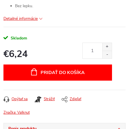
Bez lepku.
Detailné informácie
Skladom
€6,24
Jednotková
cena:
PRIDAŤ DO KOŠÍKA
Opýtať sa
Strážiť
Zdieľať
Značka:
Valknut
Popis produktu