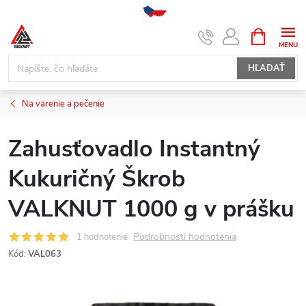
Prejsť
NÁKUPN
KOŠÍK
na
obsah
HĽADAŤ
Na varenie a pečenie
Zahusťovadlo Instantný
Kukuričný Škrob
VALKNUT 1000 g v prášku
Podrobnosti hodnotenia
1 hodnotenie
Kód:
VAL063