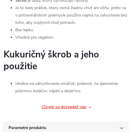
Škrob
je látka, ktorú syntetizujú rastliny.
Je to biely prášok, ktorý nemá žiadnu chuť ani vôňu, preto sa
v potravinárskom priemysle používa najmä na zahustenie bez
toho, aby ovplyvnil chuť potravín.
Bez lepku.
Vhodné pre vegánov.
Kukuričný škrob a jeho
použitie
Ideálne na zahusťovanie omáčok, polievok, na zjemnenie
pokrmov, koláčov, náplní a dezertov.
Chcem sa dozvedieť viac
Parametre produktu