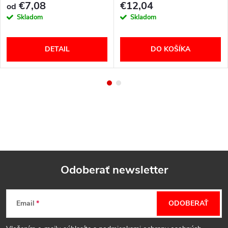
€7,08
€12,04
od
Skladom
Skladom
DETAIL
DO KOŠÍKA
Odoberať newsletter
Z
Email
ODOBERAŤ
á