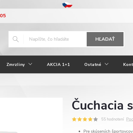
205
HĽADAŤ
Zmrzliny
AKCIA 1+1
Ostatné
Kont
Čuchacia 
Pod
55 hodnotení
Pre skúsených športovcov