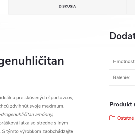
DISKUSIA
Dodat
genuhličitan
Hmotnosť
Balenie
:
 ideálna pre skúsených športovcov,
Produkt n
o chcú zdvihnúť svoje maximum.
rogenuhličitan amónny,
Ostatné
 prášková látka so stredne silným
. S týmto výrobkom zaobchádzajte