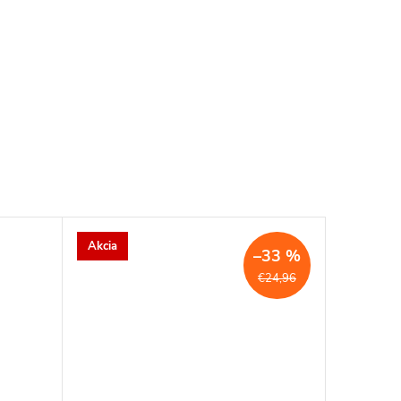
Akcia
–33 %
€24,96