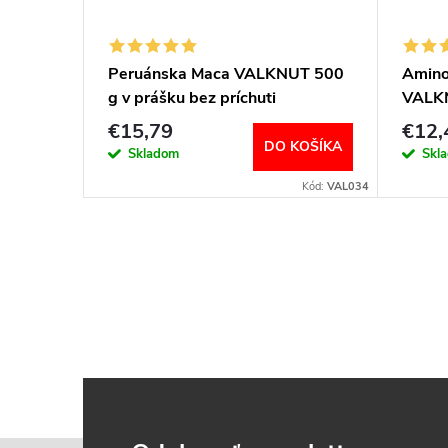
Peruánska Maca VALKNUT 500
Amino
g v prášku bez príchuti
VALKN
príchu
€15,79
€12,
DO KOŠÍKA
Skladom
Skl
Kód:
VAL034