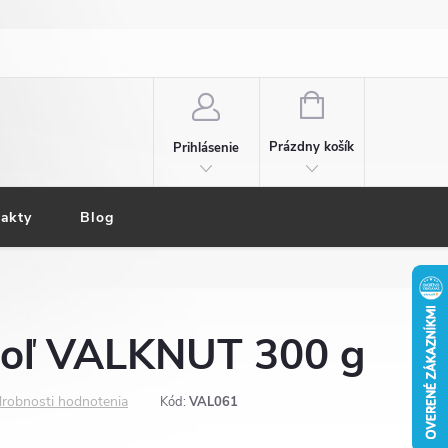
NÁKUPNÝ
KOŠÍK
Prázdny košík
Prihlásenie
akty
Blog
soľ VALKNUT 300 g
robnosti hodnotenia
Kód:
VAL061