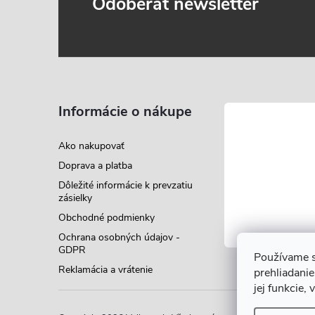
Z
Odoberať newsletter
á
p
ä
Informácie o nákupe
t
Ako nakupovať
Doprava a platba
i
Dôležité informácie k prevzatiu
zásielky
e
Obchodné podmienky
Ochrana osobných údajov -
GDPR
Používame s
Reklamácia a vrátenie
prehliadanie
jej funkcie,