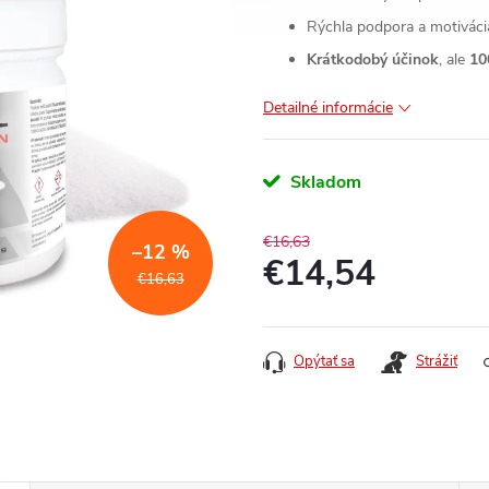
Rýchla podpora a motiváci
Krátkodobý účinok
, ale
10
Detailné informácie
Skladom
€16,63
–12 %
€14,54
€16,63
Jednotková
cena:
Opýtať sa
Strážiť