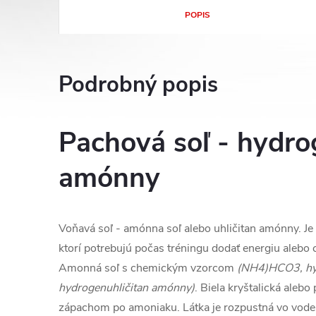
POPIS
Podrobný popis
Pachová soľ - hydro
amónny
Voňavá soľ - amónna soľ alebo uhličitan amónny. Je
ktorí potrebujú počas tréningu dodať energiu aleb
Amonná soľ s chemickým vzorcom
(NH4)HCO3, hyd
hydrogenuhličitan amónny)
. Biela kryštalická alebo
zápachom po amoniaku. Látka je rozpustná vo vode