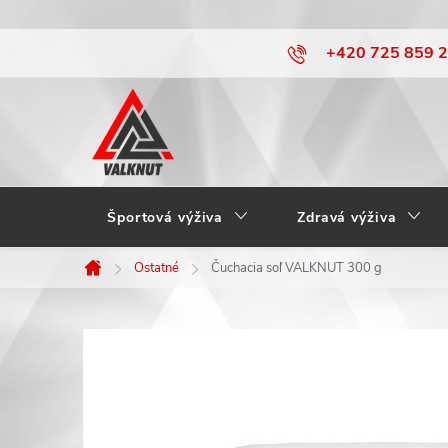
Prejsť
+420 725 859 
na
obsah
Športová výživa
Zdravá výživa
Ostatné
Čuchacia soľ VALKNUT 300 g
Domov