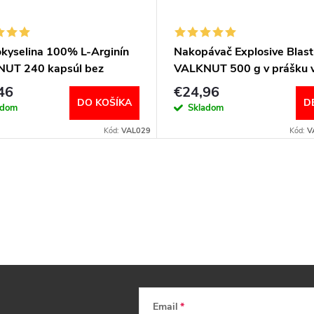
kyselina 100% L-Arginín
Nakopávač Explosive Blast
UT 240 kapsúl bez
VALKNUT 500 g v prášku v
ti
príchutí
46
€24,96
DO KOŠÍKA
D
adom
Skladom
Kód:
VAL029
Kód:
V
Email