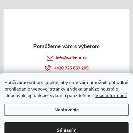
t
i
e
info
@
valknut.sk
+420 725 859 205
Používame súbory cookie, aby sme vám umožnili pohodlné
prehliadanie webovej stránky a vďaka analýze neustále
Informácie o nákupe
zlepšovali jej funkcie, výkon a použiteľnosť.
Viac informácií
Nastavenie
Copyright 2026
Valknut.sk
. Všetky práva vyhradené.
Upraviť nastavenie
cookies
Súhlasím