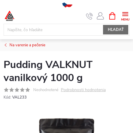
Prejsť
NÁKUPN
KOŠÍK
na
obsah
HĽADAŤ
Na varenie a pečenie
Pudding VALKNUT
vanilkový 1000 g
Podrobnosti hodnotenia
Neohodnotené
Kód:
VAL233