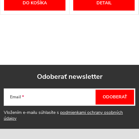
DO KOŠÍKA
DETAIL
Odoberať newsletter
Z
Email
ODOBERAŤ
á
Vložením e-mailu súhlasíte s
podmienkami ochrany osobných
p
údajov
ä