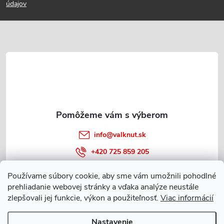
p
údajov
ä
t
i
e
info
@
valknut.sk
+420 725 859 205
Používame súbory cookie, aby sme vám umožnili pohodlné
prehliadanie webovej stránky a vďaka analýze neustále
Informácie o nákupe
zlepšovali jej funkcie, výkon a použiteľnosť.
Viac informácií
Nastavenie