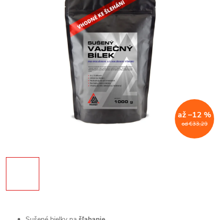
až –12 %
od €33,29
Sušené bielky na
šľahanie
.