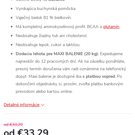
Vynikajúca kuchynská pomôcka.
Vaječný bielok 81 % bielkovín.
Má kompletný aminokyselinový profil, BCAA a
glutamín
.
Neobsahuje žiadny tuk ani cholesterol.
Neobsahuje lepok, cukor a laktózu.
Dodacia lehota pre MAXI BALENIE (20 kg):
Expedujeme
najneskôr do 12 pracovných dní. Ak na zásielku ponáhľate,
presný termín doručenia vám radi oznámime na telefonický
dopyt. Maxi balenie je dostupné iba
s platbou vopred.
Po
dokončení objednávky si, prosím, zvoľte platbu bankovým
prevodom alebo kartou online.
Detailné informácie
od €33,29
od
€33,29