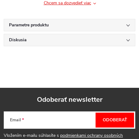
Chcem sa dozvedieť viac
Parametre produktu
Diskusia
Odoberať newsletter
Z
Email
ODOBERAŤ
á
Vložením e-mailu súhlasíte s
podmienkami ochrany osobných