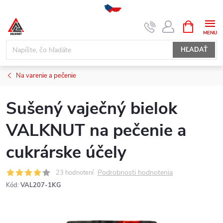
Prejsť
NÁKUPN
KOŠÍK
na
obsah
HĽADAŤ
Na varenie a pečenie
Sušený vaječný bielok
VALKNUT na pečenie a
cukrárske účely
Podrobnosti hodnotenia
23 hodnotení
Kód:
VAL207-1KG