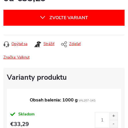
Jednotková
cena:
ZVOĽTE VARIANT
Opýtať sa
Strážiť
Zdieľať
Značka:
Valknut
Obsah balenia: 1000 g
VAL207-1KG
Skladom
€33,29