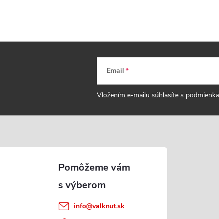
Email
Vložením e-mailu súhlasíte s
podmienka
info
@
valknut.sk