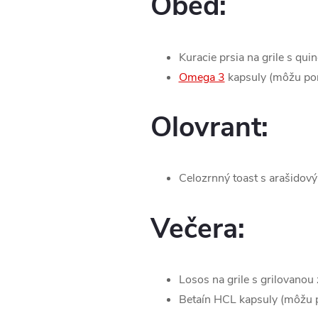
Obed:
Kuracie prsia na grile s qui
Omega 3
kapsuly (môžu pomô
Olovrant:
Celozrnný toast s arašido
Večera:
Losos na grile s grilovanou
Betaín HCL kapsuly (môžu po