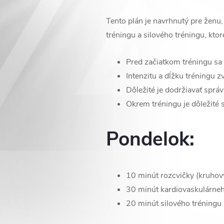
Tento plán je navrhnutý pre ženu,
tréningu a silového tréningu, ktor
Pred začiatkom tréningu sa 
Intenzitu a dĺžku tréningu z
Dôležité je dodržiavať správ
Okrem tréningu je dôležité s
Pondelok:
10 minút rozcvičky (kruhový
30 minút kardiovaskulárneho
20 minút silového tréningu (