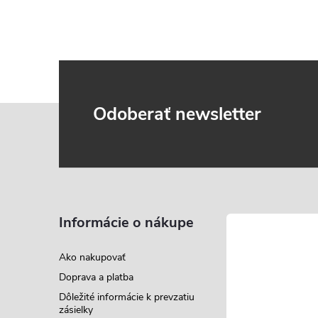
Z
Odoberať newsletter
á
p
ä
Informácie o nákupe
t
Ako nakupovať
Doprava a platba
i
Dôležité informácie k prevzatiu
zásielky