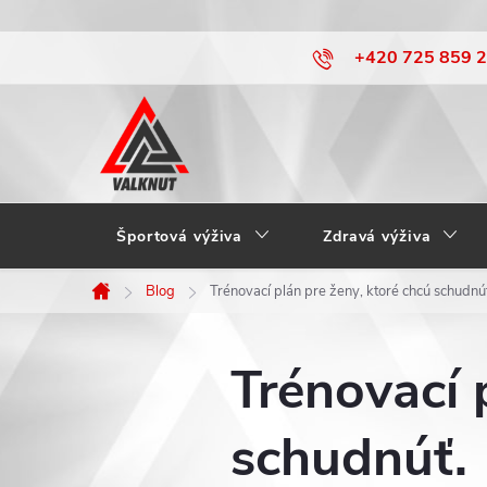
Prejsť
+420 725 859 
na
obsah
Športová výživa
Zdravá výživa
Blog
Trénovací plán pre ženy, ktoré chcú schudnú
Domov
Trénovací 
schudnúť.