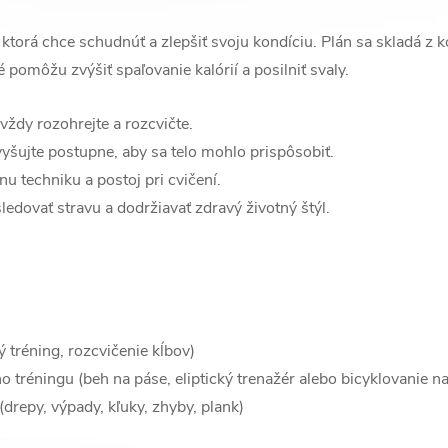
 ktorá chce schudnúť a zlepšiť svoju kondíciu. Plán sa skladá z
é pomôžu zvýšiť spaľovanie kalórií a posilniť svaly.
vždy rozohrejte a rozcvičte.
vyšujte postupne, aby sa telo mohlo prispôsobiť.
nu techniku a postoj pri cvičení.
ledovať stravu a dodržiavať zdravý životný štýl.
 tréning, rozcvičenie kĺbov)
 tréningu (beh na páse, eliptický trenažér alebo bicyklovanie na
drepy, výpady, kľuky, zhyby, plank)