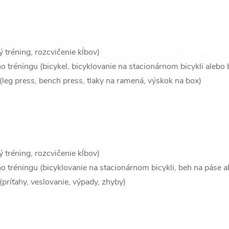
 tréning, rozcvičenie kĺbov)
 tréningu (bicykel, bicyklovanie na stacionárnom bicykli alebo 
(leg press, bench press, tlaky na ramená, výskok na box)
 tréning, rozcvičenie kĺbov)
 tréningu (bicyklovanie na stacionárnom bicykli, beh na páse ale
príťahy, veslovanie, výpady, zhyby)