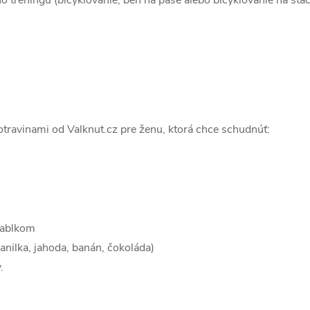
 tréningu (bicyklovanie, beh na páse alebo bicyklovanie na sta
otravinami od Valknut.cz pre ženu, ktorá chce schudnúť:
jablkom
anilka, jahoda, banán, čokoláda)
.