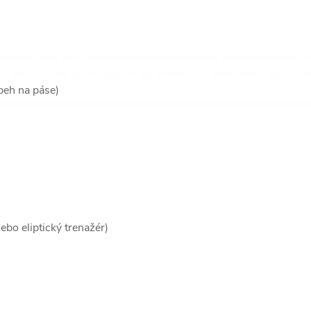
beh na páse)
bo eliptický trenažér)