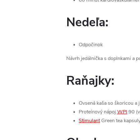
60 minút kardiovaskulárneho
Nedeľa:
Odpočinok
Návrh jedálnička s doplnkami a p
Raňajky:
Ovsená kaša so škoricou a 
Proteínový nápoj
WPI
90 (v
Stimulant
Green tea kapsuly