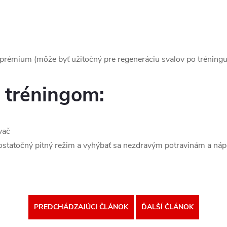
prémium (môže byť užitočný pre regeneráciu svalov po tréningu
 tréningom:
vač
 dostatočný pitný režim a vyhýbať sa nezdravým potravinám a ná
PREDCHÁDZAJÚCI ČLÁNOK
ĎALŠÍ ČLÁNOK