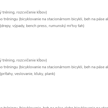
 tréning, rozcvičenie kĺbov)
 tréningu (bicyklovanie na stacionárnom bicykli, beh na páse al
 (drepy, výpady, bench press, rumunský mŕtvy ťah)
 tréning, rozcvičenie kĺbov)
 tréningu (bicyklovanie na stacionárnom bicykli, beh na páse ale
príťahy, veslovanie, kľuky, plank)