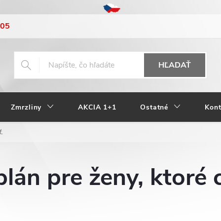
205
HĽADAŤ
Zmrzliny
AKCIA 1+1
Ostatné
Kont
ť.
plán pre ženy, ktoré 