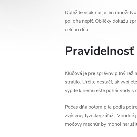
Dôležité však nie je len množstvo,
pol dňa nepiť. Obličky dokážu spra
celého dňa.
Pravidelnosť 
Kľúčová je pre správny pitný režim
stratilo. Určite nestačí, ak vypije
vypite k nemu ešte pohár vody s 
Počas dňa potom pite podľa potreb
zvýšenej fyzickej záťaži. Vhodné j
močový mechúr by mohol narušiť 