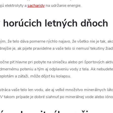
jú elektrolyty a
sacharidy
na udržanie energie.
v horúcich letných dňoch
 tým, že telo dáva pomerne rýchlo najavo, že všetko nie je tak, ak
jšie je, ak pijete pravidelne a vaše telo si nemusí tekutiny žiad
očne piť hlavne pri pobyte na slniečku alebo pri športových aktivi
mernému poteniu a tým aj odplaveniu vody z tela. Ak nebudete
plotám a záťaži, môže dôjsť ku kolapsu.
tráca vaše telo len vodu, ale aj veľké množstvo minerálnych láto
y. V takom prípade je dobré siahnuť po minerálnej vode alebo ión