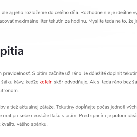
 ale aj jeho rozloženie do celého dňa. Rozhodne nie je ideálne v
covať maximálne liter tekutín za hodinu. Myslite teda na to, že 
pitia
 pravidelnosť. S pitím začnite už ráno. Je dôležité doplniť tekuti
te šálku kávy, keďže
kofeín
skôr odvodňuje. Ak si teda ráno bez šá
citrónom.
y a tiež aktuálnej záťaže. Tekutiny dopĺňajte počas jednotlivýc
e mať pri sebe neustále fľašu s pitím. Pred spaním je potom ideá
kvalitu vášho spánku.