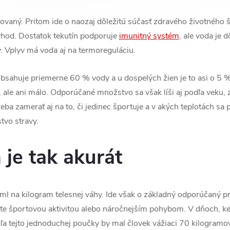
ovaný. Pritom ide o naozaj dôležitú súčasť zdravého životného š
ýhod. Dostatok tekutín podporuje
imunitný systém
, ale voda je d
. Vplyv má voda aj na termoreguláciu.
obsahuje priemerne 60 % vody a u dospelých žien je to asi o 5 
, ale ani málo. Odporúčané množstvo sa však líši aj podľa veku, z
eba zamerať aj na to, či jedinec športuje a v akých teplotách sa 
tvo stravy.
 je tak akurát
l na kilogram telesnej váhy. Ide však o základný odporúčaný prí
ete športovou aktivitou alebo náročnejším pohybom. V dňoch, ke
ľa tejto jednoduchej poučky by mal človek vážiaci 70 kilogramov v