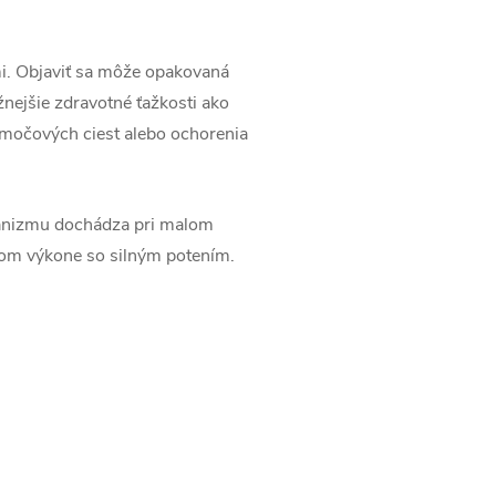
mi. Objaviť sa môže opakovaná
žnejšie zdravotné ťažkosti ako
e močových ciest alebo ochorenia
ganizmu dochádza pri malom
ckom výkone so silným potením.