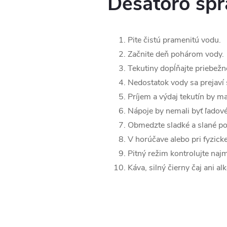
Desatoro spr
Pite čistú pramenitú vodu.
Začnite deň pohárom vody.
Tekutiny dopĺňajte priebežn
Nedostatok vody sa prejav
Príjem a výdaj tekutín by ma
Nápoje by nemali byť ľadové
Obmedzte sladké a slané pot
V horúčave alebo pri fyzicke
Pitný režim kontrolujte najm
Káva, silný čierny čaj ani 