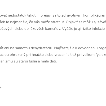
ovať nedostatok tekutín, prejaví sa to zdravotnými komplikácia
 však to najmenšie, čo vás môže stretnúť. Objaviť sa môžu aj záva
očových alebo obličkových kameňov. Vyššie je aj riziko infekci
 ani na samotnú dehydratáciu. Najčastejšie k odvodneniu or
táciou ohrozený pri hnačke alebo vracaní a tiež pri veľkom fyzi
anizmu sú starší ľudia a malé deti.
y.