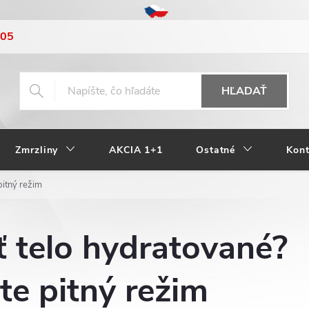
205
HĽADAŤ
Zmrzliny
AKCIA 1+1
Ostatné
Kont
pitný režim
 telo hydratované?
te pitný režim