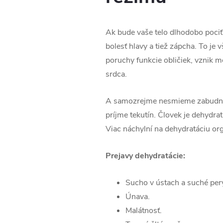
Ak bude vaše telo dlhodobo pociť
bolesť hlavy a tiež zápcha. To je
poruchy funkcie obličiek, vznik m
srdca.
A samozrejme nesmieme zabudnúť
príjme tekutín. Človek je dehydra
Viac náchylní na dehydratáciu org
Prejavy dehydratácie:
Sucho v ústach a suché per
Únava.
Malátnosť.