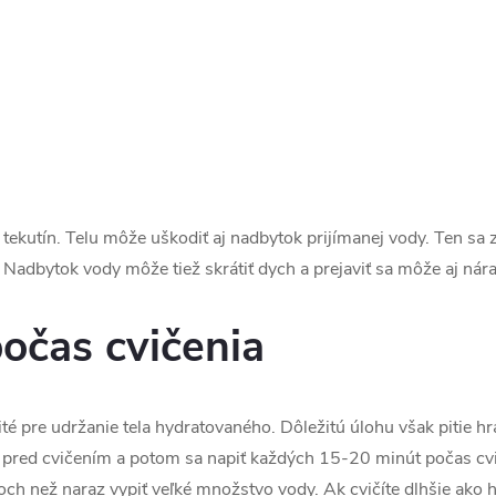
tekutín. Telu môže uškodiť aj nadbytok prijímanej vody. Ten sa 
 Nadbytok vody môže tiež skrátiť dych a prejaviť sa môže aj ná
počas cvičenia
ité pre udržanie tela hydratovaného. Dôležitú úlohu však pitie hr
pred cvičením a potom sa napiť každých 15-20 minút počas cviče
och než naraz vypiť veľké množstvo vody. Ak cvičíte dlhšie ako h