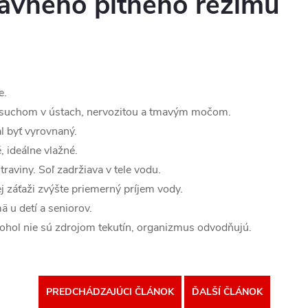
ávneho pitného režimu
e.
í suchom v ústach, nervozitou a tmavým močom.
l byť vyrovnaný.
, ideálne vlažné.
raviny. Soľ zadržiava v tele vodu.
j záťaži zvýšte priemerný príjem vody.
ä u detí a seniorov.
alkohol nie sú zdrojom tekutín, organizmus odvodňujú.
PREDCHÁDZAJÚCI ČLÁNOK
ĎALŠÍ ČLÁNOK