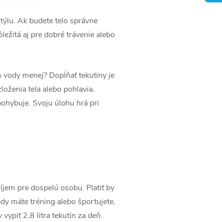
týlu. Ak budete telo správne
ôležitá aj pre dobré trávenie alebo
% vody menej? Dopĺňať tekutiny je
loženia tela alebo pohlavia.
pohybuje. Svoju úlohu hrá pri
jem pre dospelú osobu. Platiť by
dy máte tréning alebo športujete,
ypiť 2,8 litra tekutín za deň.