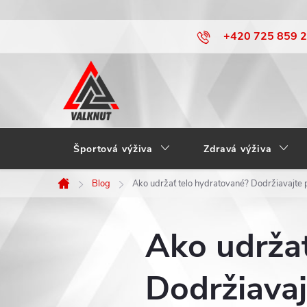
Prejsť
+420 725 859 
na
obsah
Športová výživa
Zdravá výživa
Blog
Ako udržať telo hydratované? Dodržiavajte 
Domov
Ako udržať
Dodržiavaj