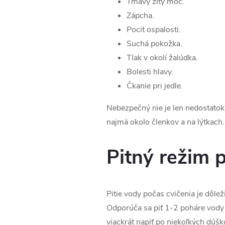
Tmavý žltý moč.
Zápcha.
Pocit ospalosti.
Suchá pokožka.
Tlak v okolí žalúdka.
Bolesti hlavy.
Čkanie pri jedle.
Nebezpečný nie je len nedostatok 
najmä okolo členkov a na lýtkach.
Pitný režim 
Pitie vody počas cvičenia je dôlež
Odporúča sa piť 1-2 poháre vody 
viackrát napiť po niekoľkých dúšk