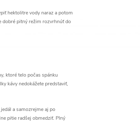
ypiť hektolitre vody naraz a potom
je dobré pitný režim rozvrhnúť do
ny, ktoré telo počas spánku
lky kávy nedokážete predstaviť,
h jedál a samozrejme aj po
lne pitie radšej obmedziť. Plný