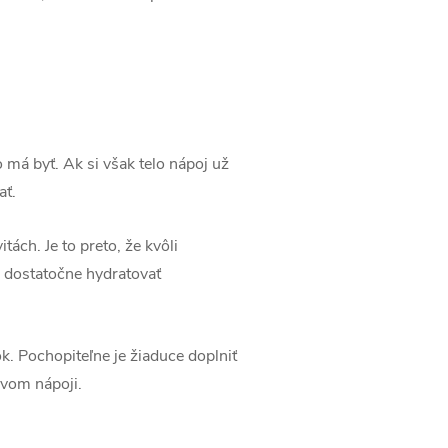
o má byť. Ak si však telo nápoj už
ať.
tách. Je to preto, že kvôli
 dostatočne hydratovať
k. Pochopiteľne je žiaduce doplniť
ovom nápoji.