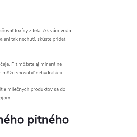
aňovať toxíny z tela. Ak vám voda
 ani tak nechutí, skúste pridať
aje. Piť môžete aj minerálne
e môžu spôsobiť dehydratáciu.
Pitie mliečnych produktov sa do
pojom.
ného pitného