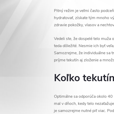
Pitný režim je veľmi často podceň
hydratovať, získate tým mnoho v
zdravie pokožky, vlasov a nechtov
Vedeli ste, že dospelé telo muža 
teda dôležité. Nesmie ich byť veľa
Samozrejme, že individuálne sa tr
príjme tekutín aj zloženie a množs
Koľko tekutín
Optimálne sa odporúča okolo 40 m
mal v dňoch, kedy telo nezaťažuj
je samozrejme nutné piť viac. Pod