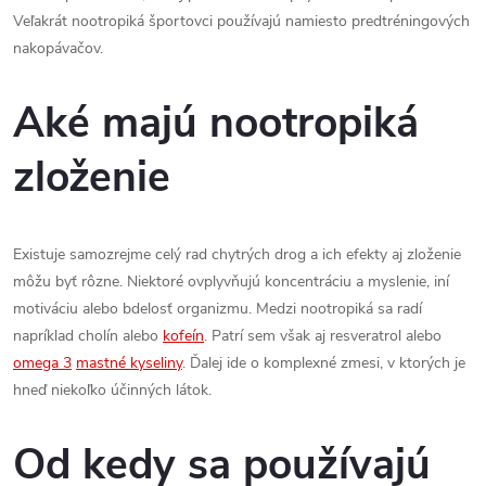
Veľakrát nootropiká športovci používajú namiesto predtréningových
nakopávačov.
Aké majú nootropiká
zloženie
Existuje samozrejme celý rad chytrých drog a ich efekty aj zloženie
môžu byť rôzne. Niektoré ovplyvňujú koncentráciu a myslenie, iní
motiváciu alebo bdelosť organizmu. Medzi nootropiká sa radí
napríklad cholín alebo
kofeín
. Patrí sem však aj resveratrol alebo
omega 3
mastné kyseliny
. Ďalej ide o komplexné zmesi, v ktorých je
hneď niekoľko účinných látok.
Od kedy sa používajú