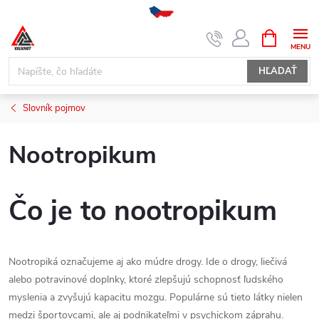
Prejsť
NÁKUPN
KOŠÍK
na
obsah
HĽADAŤ
Slovník pojmov
Nootropikum
Čo je to nootropikum
Nootropiká označujeme aj ako múdre drogy. Ide o drogy, liečivá
alebo potravinové doplnky, ktoré zlepšujú schopnosť ľudského
myslenia a zvyšujú kapacitu mozgu. Populárne sú tieto látky nielen
medzi športovcami, ale aj podnikateľmi v psychickom záprahu.