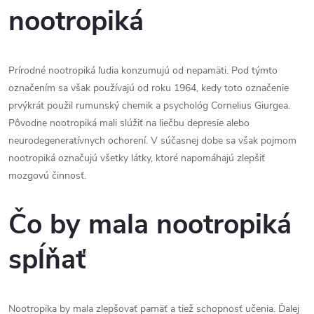
nootropiká
Prírodné nootropiká ľudia konzumujú od nepamäti. Pod týmto
označením sa však používajú od roku 1964, kedy toto označenie
prvýkrát použil rumunský chemik a psychológ Cornelius Giurgea.
Pôvodne nootropiká mali slúžiť na liečbu depresie alebo
neurodegeneratívnych ochorení. V súčasnej dobe sa však pojmom
nootropiká označujú všetky látky, ktoré napomáhajú zlepšiť
mozgovú činnosť.
Čo by mala nootropiká
spĺňať
Nootropika by mala zlepšovať pamäť a tiež schopnosť učenia. Ďalej