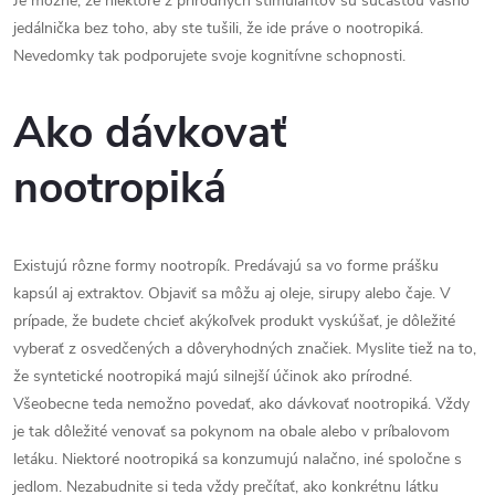
Je možné, že niektoré z prírodných stimulantov sú súčasťou vášho
jedálnička bez toho, aby ste tušili, že ide práve o nootropiká.
Nevedomky tak podporujete svoje kognitívne schopnosti.
Ako dávkovať
nootropiká
Existujú rôzne formy nootropík. Predávajú sa vo forme prášku
kapsúl aj extraktov. Objaviť sa môžu aj oleje, sirupy alebo čaje. V
prípade, že budete chcieť akýkoľvek produkt vyskúšať, je dôležité
vyberať z osvedčených a dôveryhodných značiek. Myslite tiež na to,
že syntetické nootropiká majú silnejší účinok ako prírodné.
Všeobecne teda nemožno povedať, ako dávkovať nootropiká. Vždy
je tak dôležité venovať sa pokynom na obale alebo v príbalovom
letáku. Niektoré nootropiká sa konzumujú nalačno, iné spoločne s
jedlom. Nezabudnite si teda vždy prečítať, ako konkrétnu látku