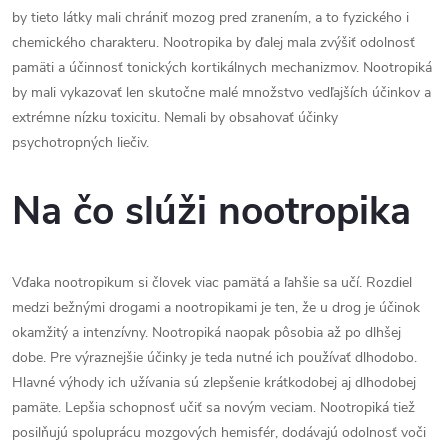
by tieto látky mali chrániť mozog pred zranením, a to fyzického i
chemického charakteru. Nootropika by ďalej mala zvýšiť odolnosť
pamäti a účinnosť tonických kortikálnych mechanizmov. Nootropiká
by mali vykazovať len skutočne malé množstvo vedľajších účinkov a
extrémne nízku toxicitu. Nemali by obsahovať účinky
psychotropných liečiv.
Na čo slúži nootropika
Vďaka nootropikum si človek viac pamätá a ľahšie sa učí. Rozdiel
medzi bežnými drogami a nootropikami je ten, že u drog je účinok
okamžitý a intenzívny. Nootropiká naopak pôsobia až po dlhšej
dobe. Pre výraznejšie účinky je teda nutné ich používať dlhodobo.
Hlavné výhody ich užívania sú zlepšenie krátkodobej aj dlhodobej
pamäte. Lepšia schopnosť učiť sa novým veciam. Nootropiká tiež
posilňujú spoluprácu mozgových hemisfér, dodávajú odolnosť voči