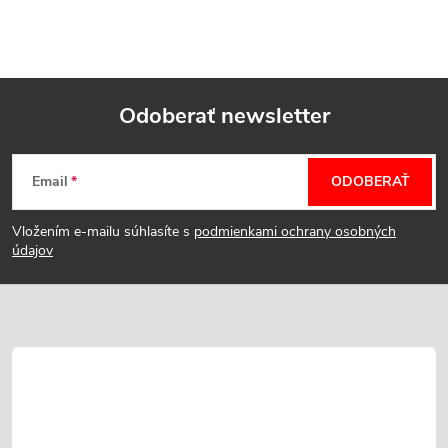
Odoberať newsletter
Z
Email
ODOBERAŤ
á
Vložením e-mailu súhlasíte s
podmienkami ochrany osobných
p
údajov
ä
t
i