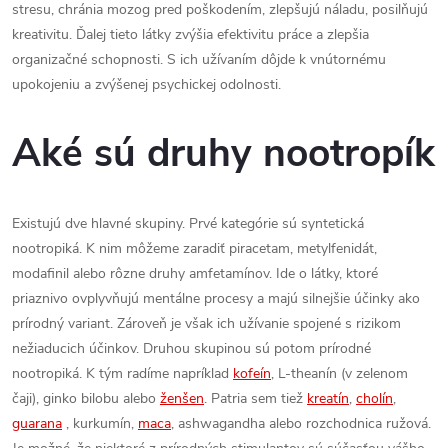
stresu, chránia mozog pred poškodením, zlepšujú náladu, posilňujú
kreativitu. Ďalej tieto látky zvýšia efektivitu práce a zlepšia
organizačné schopnosti. S ich užívaním dôjde k vnútornému
upokojeniu a zvýšenej psychickej odolnosti.
Aké sú druhy nootropík
Existujú dve hlavné skupiny. Prvé kategórie sú syntetická
nootropiká. K nim môžeme zaradiť piracetam, metylfenidát,
modafinil alebo rôzne druhy amfetamínov. Ide o látky, ktoré
priaznivo ovplyvňujú mentálne procesy a majú silnejšie účinky ako
prírodný variant. Zároveň je však ich užívanie spojené s rizikom
nežiaducich účinkov. Druhou skupinou sú potom prírodné
nootropiká. K tým radíme napríklad
kofeín
, L-theanín (v zelenom
čaji), ginko bilobu alebo
ženšen
. Patria sem tiež
kreatín
,
cholín
,
guarana
, kurkumín,
maca
, ashwagandha alebo rozchodnica ružová.