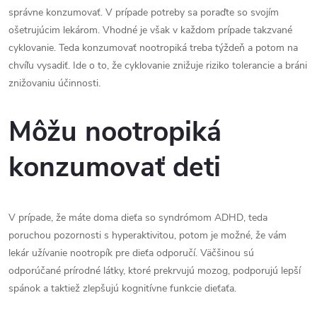
správne konzumovať. V prípade potreby sa poraďte so svojím
ošetrujúcim lekárom. Vhodné je však v každom prípade takzvané
cyklovanie. Teda konzumovať nootropiká treba týždeň a potom na
chvíľu vysadiť. Ide o to, že cyklovanie znižuje riziko tolerancie a bráni
znižovaniu účinnosti.
Môžu nootropiká
konzumovať deti
V prípade, že máte doma dieťa so syndrómom ADHD, teda
poruchou pozornosti s hyperaktivitou, potom je možné, že vám
lekár užívanie nootropík pre dieťa odporučí. Väčšinou sú
odporúčané prírodné látky, ktoré prekrvujú mozog, podporujú lepší
spánok a taktiež zlepšujú kognitívne funkcie dieťaťa.