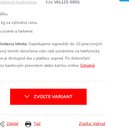
robnosti hodnotenia
Kód:
VAL123-500G
ášku.
 kg za výhodnú cenu.
covanie a farbenie.
Dodacia lehota:
Expedujeme najneskôr do 10 pracovných
resný termín doručenia vám radi oznámime na telefonický
ie je dostupné iba s platbou vopred. Po dokončení
atbu bankovým prevodom alebo kartou online.
Detailné
ZVOĽTE VARIANT
Zdieľať
Tlač
Značka:
Valknut