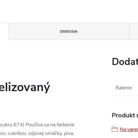
DISKUSIA
Dodat
elizovaný
Balenie
:
Produkt n
cukru 674) Používa sa na farbenie
Na varen
ov, cukríkov, sójovej omáčky, piva,