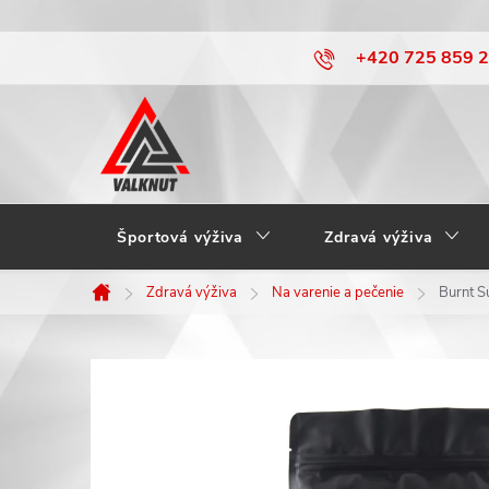
Prejsť
+420 725 859 
na
obsah
Športová výživa
Zdravá výživa
Zdravá výživa
Na varenie a pečenie
Burnt 
Domov