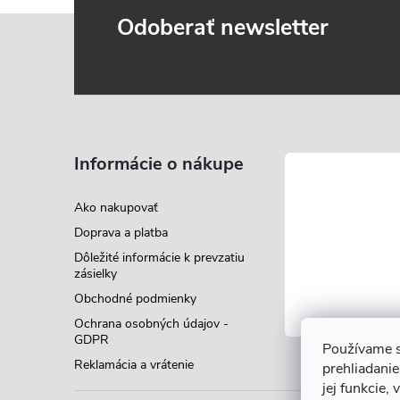
Z
Odoberať newsletter
á
p
ä
Informácie o nákupe
t
Ako nakupovať
Doprava a platba
i
Dôležité informácie k prevzatiu
zásielky
e
Obchodné podmienky
Ochrana osobných údajov -
GDPR
Používame s
Reklamácia a vrátenie
prehliadanie
jej funkcie,