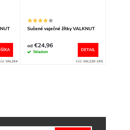
LKNUT
Sušené vaječné žĺtky VALKNUT
€24,96
od
ŠÍKA
DETAIL
Skladom
Kód:
VAL264
Kód:
VAL228-1KG