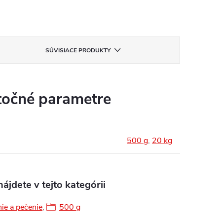
SÚVISIACE PRODUKTY
očné parametre
500 g
,
20 kg
ájdete v tejto kategórii
ie a pečenie
,
500 g