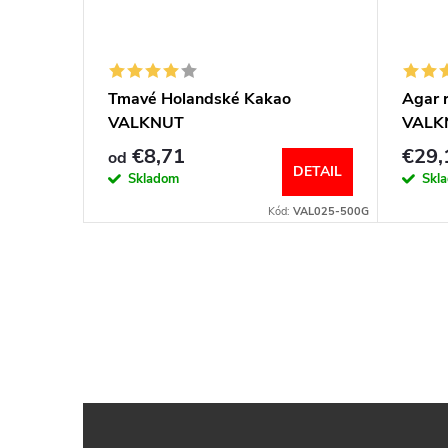
Tmavé Holandské Kakao
Agar r
VALKNUT
VALK
€8,71
€29,
od
DETAIL
Skladom
Skl
Kód:
VAL025-500G