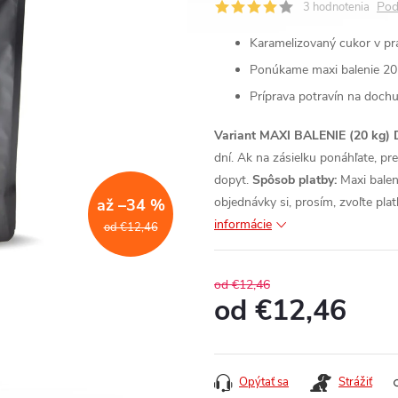
Pod
3 hodnotenia
Karamelizovaný cukor v pr
Ponúkame maxi balenie 20
Príprava potravín na dochu
Variant MAXI BALENIE (20 kg)
dní. Ak na zásielku ponáhľate, p
dopyt.
Spôsob platby:
Maxi balen
objednávky si, prosím, zvoľte pl
až –34 %
informácie
od €12,46
od €12,46
od
€12,46
Jednotková
cena:
Opýtať sa
Strážiť