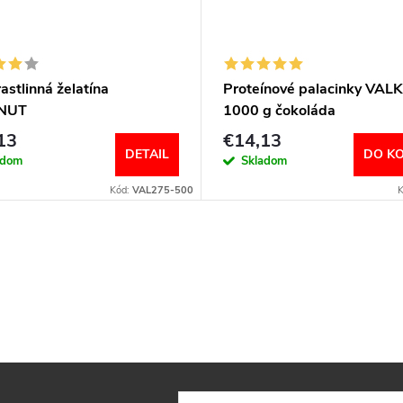
astlinná želatína
Proteínové palacinky VA
NUT
1000 g čokoláda
13
€14,13
DETAIL
DO KO
adom
Skladom
Kód:
VAL275-500