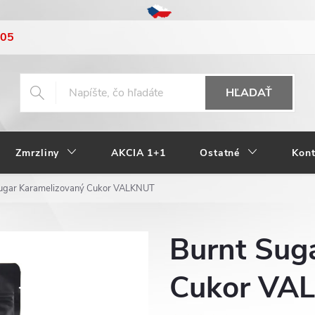
205
HĽADAŤ
Zmrzliny
AKCIA 1+1
Ostatné
Kont
Sugar Karamelizovaný Cukor VALKNUT
Burnt Sug
Cukor VA