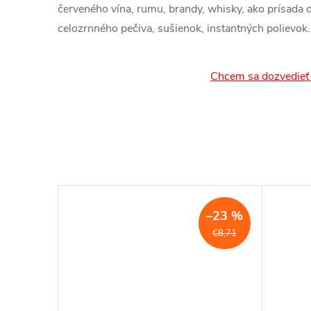
červeného vína, rumu, brandy, whisky, ako prísada 
celozrnného pečiva, sušienok, instantných polievok.
Chcem sa dozvedieť 
–23 %
€8,71