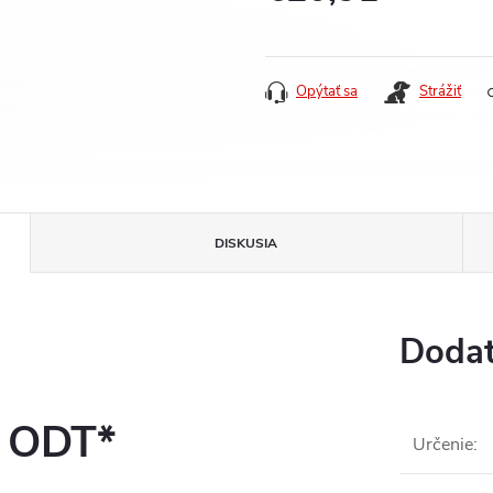
Jednotková
cena:
Opýtať sa
Strážiť
DISKUSIA
Dodat
3 ODT*
Určenie
: