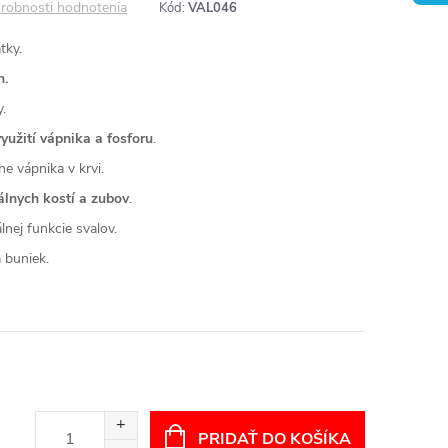
robnosti hodnotenia
Kód:
VAL046
tky.
h.
.
využití vápnika a fosforu
.
ne vápnika v krvi.
lnych kostí a zubov
.
nej funkcie svalov.
 buniek.
PRIDAŤ DO KOŠÍKA