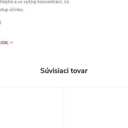
lejšie a vo vyššej koncentrácii, čo
stup účinku.
)
viac
Súvisiaci tovar