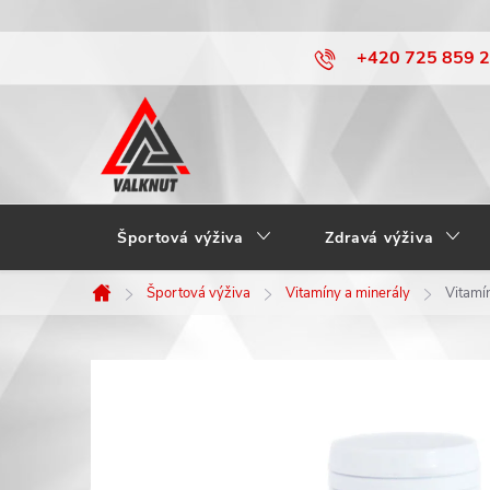
Prejsť
+420 725 859 
na
obsah
Športová výživa
Zdravá výživa
Športová výživa
Vitamíny a minerály
Vitamí
Domov