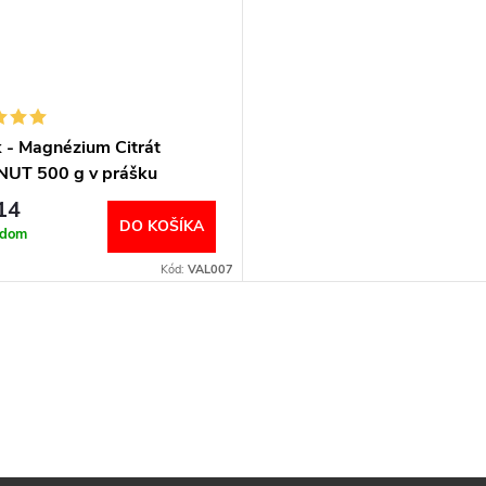
k - Magnézium Citrát
UT 500 g v prášku
14
DO KOŠÍKA
adom
Kód:
VAL007