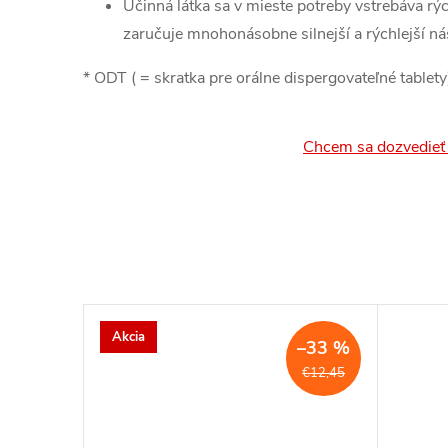
Účinná látka sa v mieste potreby vstrebáva rých
zaručuje mnohonásobne silnejší a rýchlejší ná
* ODT ( = skratka pre orálne dispergovateľné tablety
Chcem sa dozvedieť 
Akcia
–33 %
€12,45