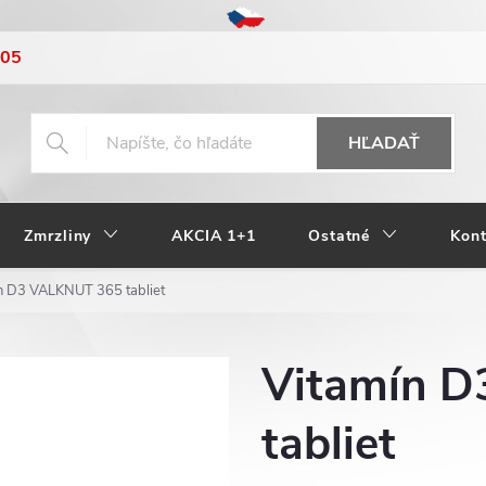
205
HĽADAŤ
Zmrzliny
AKCIA 1+1
Ostatné
Kont
n D3 VALKNUT 365 tabliet
Vitamín 
tabliet