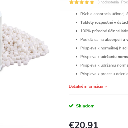
Pod
3 hodnotenia
Rýchla absorpcia účinnej lá
Tablety rozpustné v ústac
100% prírodné účinné látky
Podieľa sa na
absorpcii a 
Prispieva k normálnej hladi
Prispieva k
udržaniu normá
Prispieva k udržaniu normál
Prispieva k procesu delenia
Detailné informácie
Skladom
€20,91