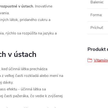
Balenie
:
 rozpustné v ústach
. Inovatívne
vania.
Forma
:
čných látok, pridaného cukru a
Príchuť
:
nia, rýchlo sa rozpúšťa na jazyku a
Produkt n
ch v ústach
Vitamíny
t, keď účinná látka prechádza
z veľkej časti rozkladá alebo mení na
j dávky.
ss efektu - účinná látka sa
ej časti pažeráka, čo vedie k zvýšenej