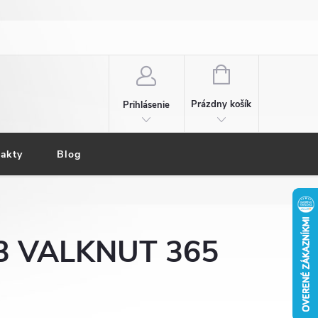
NÁKUPNÝ
KOŠÍK
Prázdny košík
Prihlásenie
akty
Blog
D3 VALKNUT 365