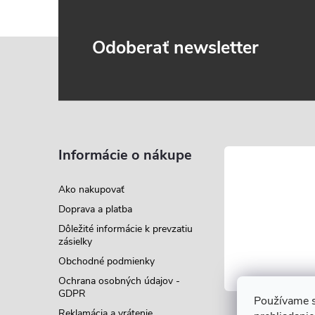
Z
Odoberať newsletter
á
p
ä
Informácie o nákupe
t
Ako nakupovať
Doprava a platba
i
Dôležité informácie k prevzatiu
zásielky
e
Obchodné podmienky
Ochrana osobných údajov -
GDPR
Používame s
Reklamácia a vrátenie