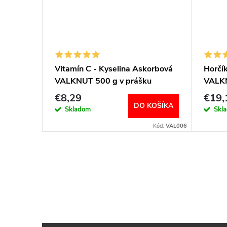
Vitamín C - Kyselina Askorbová
Horčí
VALKNUT 500 g v prášku
VALKN
€8,29
€19,
DO KOŠÍKA
Skladom
Skl
Kód:
VAL006