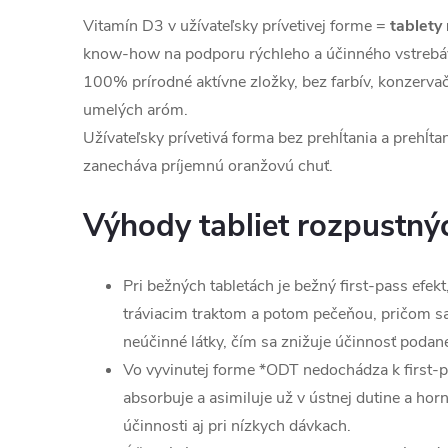
Vitamín D3 v užívateľsky prívetivej forme =
tablety
know-how na podporu rýchleho a účinného vstrebá
100% prírodné aktívne zložky, bez farbív, konzerva
umelých aróm.
Užívateľsky prívetivá forma bez prehĺtania a prehĺta
zanecháva príjemnú oranžovú chuť.
Výhody tabliet rozpustný
Pri bežných tabletách je bežný first-pass efek
tráviacim traktom a potom pečeňou, pričom sa 
neúčinné látky, čím sa znižuje účinnosť podane
Vo vyvinutej forme *ODT nedochádza k first-pa
absorbuje a asimiluje už v ústnej dutine a horn
účinnosti aj pri nízkych dávkach.