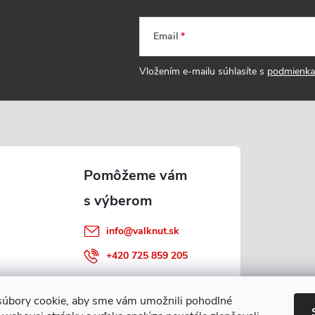
Email
Vložením e-mailu súhlasíte s
podmienka
info
@
valknut.sk
+420 725 859 205
úbory cookie, aby sme vám umožnili pohodlné