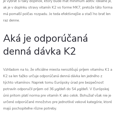
je vybrať si taký doplnok, ktorý bude mať minimum aditív. Ideálne je,
ak je v doplnku stravy vitamín K2 vo forme MK7, pretože táto forma
má pomalší polčas rozpadu. Je teda efektívnejšie a stačí ho brať len
raz denne.
Aká je odporúčaná
denná dávka K2
Vzhľadom na to, že oficiálne miesta nerozlišujú príjem vitamínu K1 a
K2 sa len ťažko určuje odporúčaná denná dávka len jedného z
týchto vitamínov. Napriek tomu Európsky úrad pre bezpečnosť
potravín odporučil príjem od 36 µg/deň do 54 µg/deň. V Európskej
únii pritom platí norma pre vitamín K ako celok. Bohužiaľ však nie je
určené odporúčané množstvo pre jednotlivé vekové kategórie, ktoré
majú pochopiteľne rôzne potreby.