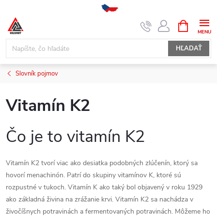
Prejsť
NÁKUPN
KOŠÍK
na
obsah
HĽADAŤ
Slovník pojmov
Vitamín K2
Čo je to vitamín K2
Vitamín K2 tvorí viac ako desiatka podobných zlúčenín, ktorý sa
hovorí menachinón. Patrí do skupiny vitamínov K, ktoré sú
rozpustné v tukoch. Vitamín K ako taký bol objavený v roku 1929
ako základná živina na zrážanie krvi. Vitamín K2 sa nachádza v
živočíšnych potravinách a fermentovaných potravinách. Môžeme ho