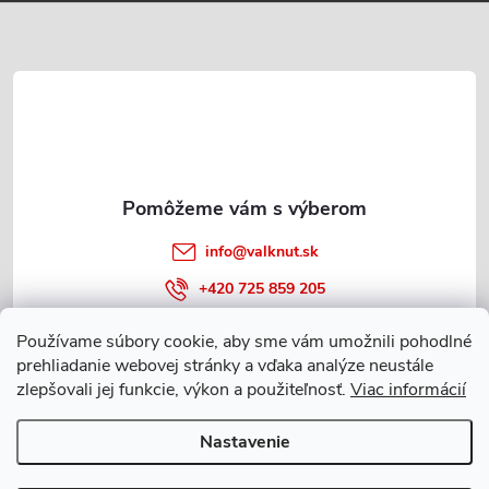
ä
t
i
e
info
@
valknut.sk
+420 725 859 205
Používame súbory cookie, aby sme vám umožnili pohodlné
prehliadanie webovej stránky a vďaka analýze neustále
Informácie o nákupe
zlepšovali jej funkcie, výkon a použiteľnosť.
Viac informácií
Nastavenie
Copyright 2026
Valknut.sk
. Všetky práva vyhradené.
Upraviť nastavenie