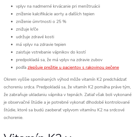
vplyv na nadmerné krvácanie pri menštruácii
zníženie kalcifikácie aorty a ďalších tepien
zníženie úmrtnosti o 25 %
znižuje kŕče
udržuje zdravé kosti
má vplyv na zdravie tepien
zaisťuje vstrebanie vápnikov do kostí
predpokladá sa, že má vplyv na zdravie zubov
podľa
zlepšuje prežitie u pacientov s rakovinou pečene
Okrem vyššie spomínaných výhod môže vitamín K2 predchádzať
ochoreniu srdca. Predpokladá sa, že vitamín K2 pomáha práve tým,
že zabraňuje ukladaniu vápnika v tepnách. Zatiaľ však boli vykonané
je observačné štúdie a je potrebné vykonať dlhodobé kontrolované
štúdie, ktoré sa budú zaoberať vplyvom vitamínu K2 na srdcové
ochorenie.