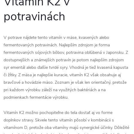
Vitamín K2 v
potravinách
V potrave nájdete tento vitamín v mäse, kvasených alebo
fermentovaných potravinách. Najlepším zdrojom je forma
fermentovaných sójových bôbov, potravina obľúbená v Japonsku. Z
dostupnejších a známejších potravín je potom najlepším zdrojom
syr ementál alebo ďalšie tvrdé syry. Vhodná je tiež kvasená kapusta
či žĺtky. Z mäsa je najlepšie kuracie, vitamín K2 však obsahuje aj
bravčové a hovädzie mäso. Zoznam je však len orientačný, pretože
pri každom výrobku záleží na využitých baktériách a na
podmienkach fermentácie výrobku.
Vitamín K2 možno pochopiteľne do tela dostať aj vo forme
doplnkov stravy. Skvele tento vitamín pôsobí v kombinácii s
vitamínom D, pretože oba vitamíny majú synergické účinky. Dôležité